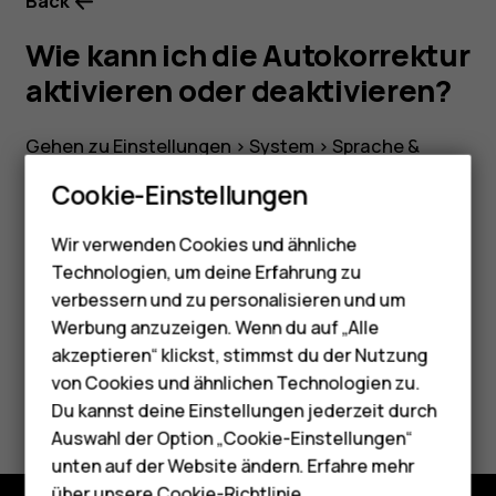
Back
Wie kann ich die Autokorrektur
aktivieren oder deaktivieren?
Gehen zu Einstellungen >
System
>
Sprache &
Smartphones
Eingabe
>
Virtuelle Tastatur
>
Gboard
>
Cookie-Einstellungen
Textkorrektur
.
Feature Phones
Wir verwenden Cookies und ähnliche
Telefone für Senioren
Technologien, um deine Erfahrung zu
Zubehör
verbessern und zu personalisieren und um
Werbung anzuzeigen. Wenn du auf „Alle
Did you find this helpful?
HMD Terra M
akzeptieren“ klickst, stimmst du der Nutzung
von Cookies und ähnlichen Technologien zu.
Für Unternehmen
Ja
Nein
Du kannst deine Einstellungen jederzeit durch
Tablets
Auswahl der Option „Cookie-Einstellungen“
unten auf der Website ändern. Erfahre mehr
über unsere
Cookie-Richtlinie
.