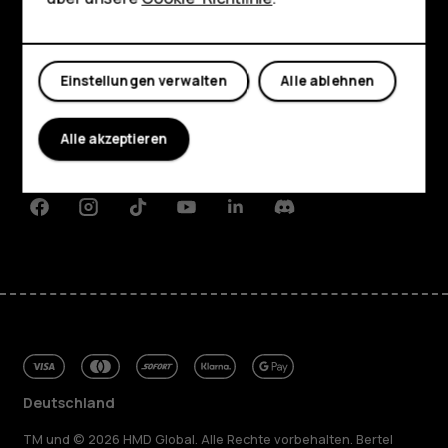
Shop
Mein Konto
Shop
Einstellungen verwalten
Alle ablehnen
Über
Planet and people
Alle akzeptieren
Support
Facebook
Instagram
Tiktok
Youtube
Linkedin
Discord
Deutschland
TM und © 2026 HMD Global. Alle Rechte vorbehalten. Bertel