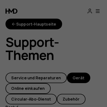
Wie
kann
Support-Hauptseite
ich
Support-
die
Themen
Autokorrektur
aktivieren
Service und Reparaturen
Gerät
oder
Online einkaufen
deaktivieren?
Circular-Abo-Dienst
Zubehör