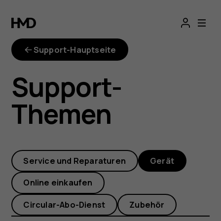
Wie
kann
Support-Hauptseite
ich
Support-
mein
Themen
Nokia
Smartphone
Service und Reparaturen
Gerät
sicher
Online einkaufen
reinigen
Circular-Abo-Dienst
Zubehör