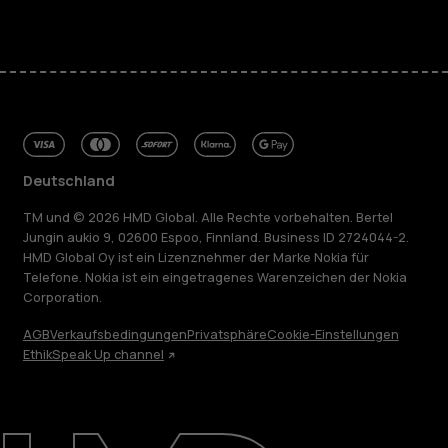
Deutschland
TM und © 2026 HMD Global. Alle Rechte vorbehalten. Bertel
Jungin aukio 9, 02600 Espoo, Finnland. Business ID 2724044-2.
HMD Global Oy ist ein Lizenznehmer der Marke Nokia für
Telefone. Nokia ist ein eingetragenes Warenzeichen der Nokia
Corporation.
AGB
Verkaufsbedingungen
Privatsphäre
Cookie-Einstellungen
Ethik
Speak Up channel
Über
Blog
Reparieren, wiederverwenden, recyceln