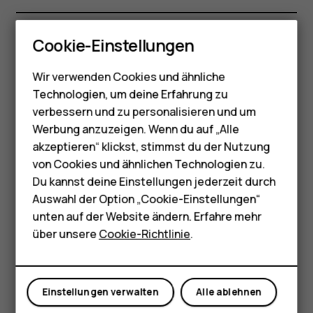
Smartphones
Sprach- und Eingabeeinstellungen
Cookie-Einstellungen
Feature Phones
Netzwerke, WLAN und mobile Daten
Wir verwenden Cookies und ähnliche
Telefone für Senioren
Technologien, um deine Erfahrung zu
Zubehör
verbessern und zu personalisieren und um
Sicherheit und Datenschutz
Werbung anzuzeigen. Wenn du auf „Alle
HMD Terra M
akzeptieren“ klickst, stimmst du der Nutzung
Software und Updates
von Cookies und ähnlichen Technologien zu.
Für Unternehmen
Du kannst deine Einstellungen jederzeit durch
Klingeltöne und Personalisierungseinstellungen
Tablets
Auswahl der Option „Cookie-Einstellungen“
unten auf der Website ändern. Erfahre mehr
Shop
über unsere
Cookie-Richtlinie
.
SIM-Karten, Kontakte und Anrufe
Mein Konto
Medien und sonstige Funktionen
Einstellungen verwalten
Alle ablehnen