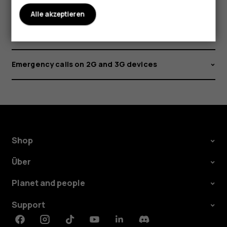
Nokia 3.1 Plus update error
Alle akzeptieren
Nokia G60 Näherungssensor funktioniert nicht
Emergency calls on 2G and 3G devices
Shop
Über
Planet and people
Support
Facebook
Instagram
Tiktok
Youtube
Linkedin
Discord