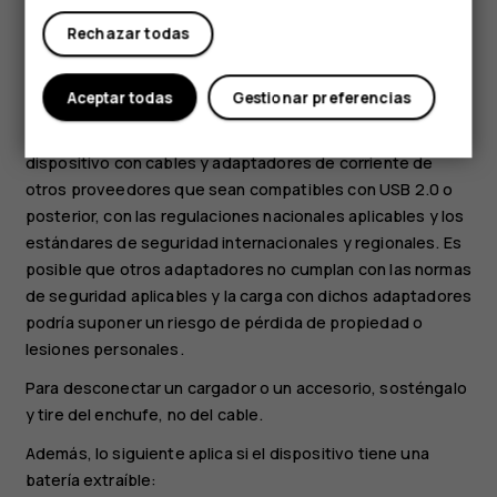
batería que estén dañados. Use el cargador solo en
interiores. No cargue el dispositivo durante una tormenta
Rechazar todas
eléctrica. Cuando el cargador no viene incluido en el
paquete de ventas, cargue el dispositivo mediante el
Aceptar todas
Gestionar preferencias
cable de datos (incluido) y un adaptador de corriente USB
(puede venderse por separado). Puede cargar el
dispositivo con cables y adaptadores de corriente de
otros proveedores que sean compatibles con USB 2.0 o
posterior, con las regulaciones nacionales aplicables y los
estándares de seguridad internacionales y regionales. Es
posible que otros adaptadores no cumplan con las normas
de seguridad aplicables y la carga con dichos adaptadores
podría suponer un riesgo de pérdida de propiedad o
lesiones personales.
Para desconectar un cargador o un accesorio, sosténgalo
y tire del enchufe, no del cable.
Además, lo siguiente aplica si el dispositivo tiene una
batería extraíble: