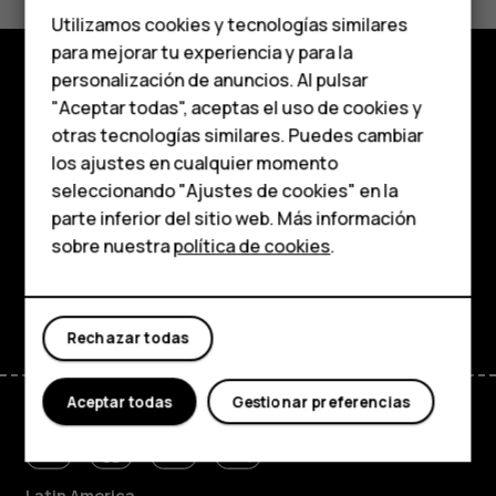
Teléfonos de gama
Sí
No
Utilizamos cookies y tecnologías similares
media
para mejorar tu experiencia y para la
personalización de anuncios. Al pulsar
Teléfonos para
Comprar
"Aceptar todas", aceptas el uso de cookies y
personas mayores
otras tecnologías similares. Puedes cambiar
Acerca de
los ajustes en cualquier momento
HMD Terra M
seleccionando "Ajustes de cookies" en la
Planet and people
parte inferior del sitio web. Más información
Comprar
sobre nuestra
política de cookies
.
Soporte
Facebook
Instagram
Tiktok
Youtube
Linkedin
Discord
Mi cuenta
Rechazar todas
Aceptar todas
Gestionar preferencias
Latin America