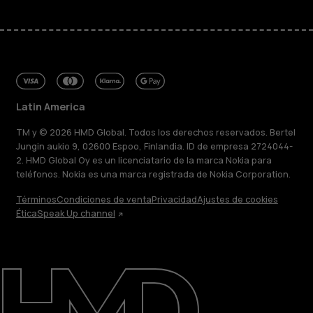
Latin America
TM y © 2026 HMD Global. Todos los derechos reservados. Bertel
Jungin aukio 9, 02600 Espoo, Finlandia. ID de empresa 2724044-
2. HMD Global Oy es un licenciatario de la marca Nokia para
teléfonos. Nokia es una marca registrada de Nokia Corporation.
Términos
Condiciones de venta
Privacidad
Ajustes de cookies
Ética
Speak Up channel
Acerca de
Blog
Reparar, reutilizar, reciclar
Sostenibilidad
Soporte