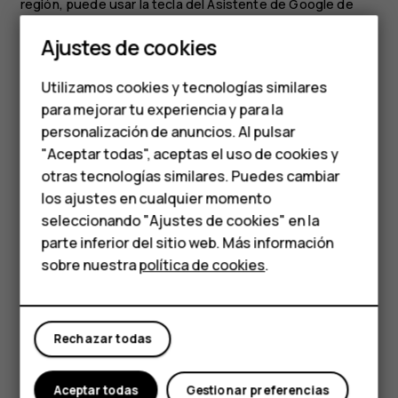
región, puede usar la tecla del Asistente de Google de
Smartphones
todos modos:
Ajustes de cookies
Presione la tecla una vez para abrir el buscador de
Teléfonos de gama
Google.
Utilizamos cookies y tecnologías similares
media
para mejorar tu experiencia y para la
Presione la tecla dos veces para iniciar la
personalización de anuncios. Al pulsar
instantánea visual de Google que muestra su
Teléfonos para
agenda del día.
"Aceptar todas", aceptas el uso de cookies y
personas mayores
otras tecnologías similares. Puedes cambiar
Mantenga presionada la tecla para usar la búsqueda
los ajustes en cualquier momento
por voz de Google. Haga su pregunta y suelte la
HMD Terra M
seleccionando "Ajustes de cookies" en la
tecla. La respuesta de Google aparecerá en la
parte inferior del sitio web. Más información
pantalla del teléfono.
Comprar
sobre nuestra
política de cookies
.
Apagar la tecla del Asistente de Google
Mi cuenta
Para apagar la tecla del Asistente de Google, presione
Rechazar todas
Configuración
>
Sistema
>
Gestos
>
Tecla del Asistente
de Google
, y apague la
Tecla del Asistente de Google
.
Aceptar todas
Gestionar preferencias