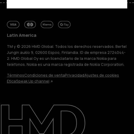
Latin America
TM y © 2026 HMD Global. Todos los derechos reservados. Bertel
Jungin aukio 9, 02600 Espoo, Finlandia. ID de empresa 2724044-
2. HMD Global Oy es un licenciatario de la marca Nokia para
teléfonos. Nokia es una marca registrada de Nokia Corporation.
Términos
Condiciones de venta
Privacidad
Ajustes de cookies
Ética
Speak Up channel
Acerca de
Blog
Reparar, reutilizar, reciclar
Sostenibilidad
Soporte
Latin America