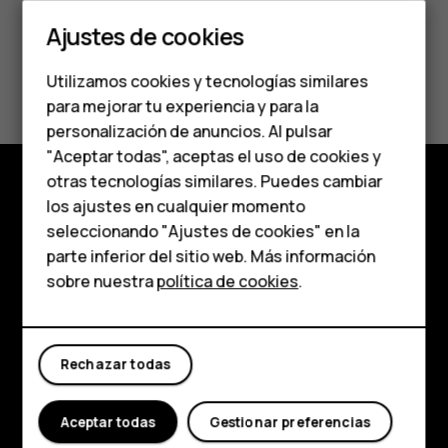
Smartphones
Ajustes de cookies
Teléfonos de gama
¿Te ha parecido útil?
Utilizamos cookies y tecnologías similares
media
para mejorar tu experiencia y para la
Sí
No
personalización de anuncios. Al pulsar
Teléfonos para
"Aceptar todas", aceptas el uso de cookies y
personas mayores
otras tecnologías similares. Puedes cambiar
los ajustes en cualquier momento
Comprar
HMD Terra M
seleccionando "Ajustes de cookies" en la
parte inferior del sitio web. Más información
Acerca de
Comprar
sobre nuestra
política de cookies
.
Planet and people
Mi cuenta
Soporte
Rechazar todas
Facebook
Instagram
Tiktok
Youtube
Linkedin
Discord
Aceptar todas
Gestionar preferencias