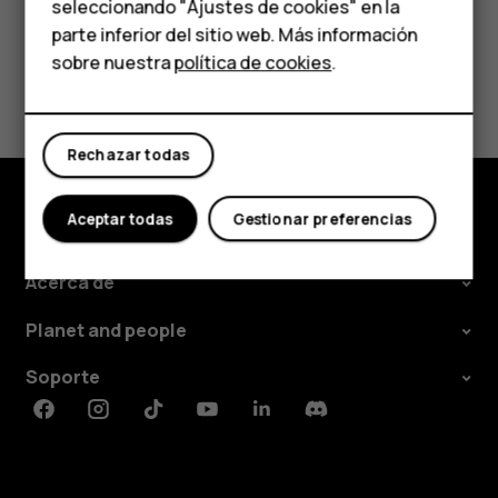
HMD Terra M
seleccionando "Ajustes de cookies" en la
parte inferior del sitio web. Más información
Comprar
sobre nuestra
política de cookies
.
¿Te ha parecido útil?
Mi cuenta
Sí
No
Rechazar todas
Aceptar todas
Gestionar preferencias
Comprar
Acerca de
Planet and people
Soporte
Facebook
Instagram
Tiktok
Youtube
Linkedin
Discord