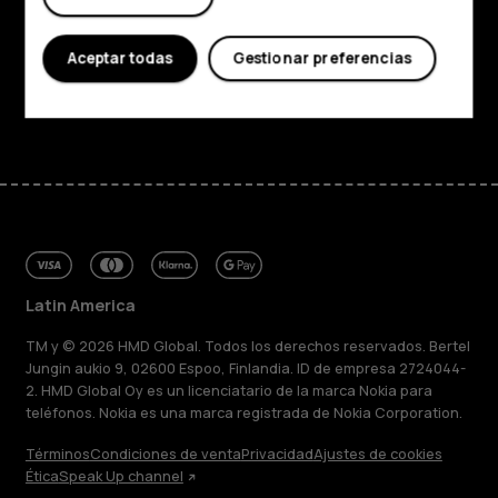
Planet and people
Soporte
Aceptar todas
Gestionar preferencias
Facebook
Instagram
Tiktok
Youtube
Linkedin
Discord
Latin America
TM y © 2026 HMD Global. Todos los derechos reservados. Bertel
Jungin aukio 9, 02600 Espoo, Finlandia. ID de empresa 2724044-
2. HMD Global Oy es un licenciatario de la marca Nokia para
teléfonos. Nokia es una marca registrada de Nokia Corporation.
Términos
Condiciones de venta
Privacidad
Ajustes de cookies
Ética
Speak Up channel