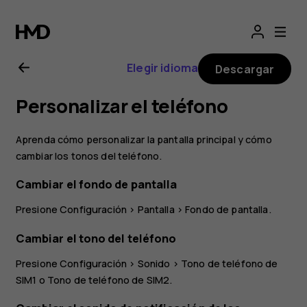
Manual
del
Elegir idioma
Descargar
usuario
Personalizar el teléfono
de
Aprenda cómo personalizar la pantalla principal y cómo
Nokia
cambiar los tonos del teléfono.
Cambiar el fondo de pantalla
4.2
Presione
Configuración
>
Pantalla
>
Fondo de pantalla
.
Cambiar el tono del teléfono
Presione
Configuración
>
Sonido
>
Tono de teléfono de
SIM1
o
Tono de teléfono de SIM2
.