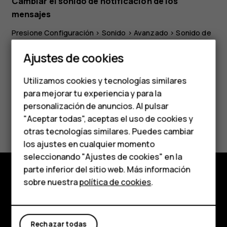
Cambiar el sonido de notificación de los
mensajes
Presione
Configuración
>
Sonido
>
Avanzado
>
Sonido de
Smartphones
notificación predeterminado
.
Ajustes de cookies
Teléfonos de gama
Utilizamos cookies y tecnologías similares
media
para mejorar tu experiencia y para la
personalización de anuncios. Al pulsar
Teléfonos para
¿Te ha parecido útil?
"Aceptar todas", aceptas el uso de cookies y
personas mayores
otras tecnologías similares. Puedes cambiar
Sí
No
los ajustes en cualquier momento
HMD Terra M
seleccionando "Ajustes de cookies" en la
parte inferior del sitio web. Más información
Comprar
sobre nuestra
política de cookies
.
Comprar
Mi cuenta
Acerca de
Rechazar todas