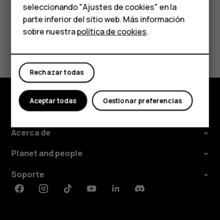
HMD Terra M
seleccionando "Ajustes de cookies" en la
parte inferior del sitio web. Más información
Comprar
sobre nuestra
política de cookies
.
¿Te ha parecido útil?
Mi cuenta
Sí
No
Rechazar todas
Aceptar todas
Gestionar preferencias
Comprar
Acerca de
Planet and people
Soporte
Facebook
Instagram
Tiktok
Youtube
Linkedin
Discord