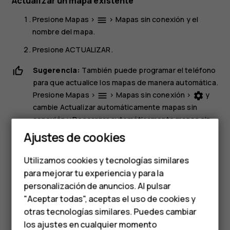
Actualizar un mapa existente
Presione
Mapas
>
>
Mapas sin conexión
y el
menu
nombre del mapa.
Presione
ACTUALIZAR
.
Sugerencia:
También puede programar el teléfono
para que actualice los mapas de manera automática.
Presione
Mapas
>
>
Mapas sin conexión
>
y
menu
settings
cambie
Actualizar automáticamente mapas sin
conexión
y
Descargar automáticamente mapas sin
Smartphones
conexión
a
Activado
.
Ajustes de cookies
Teléfonos de gama
Eliminar un mapa
Utilizamos cookies y tecnologías similares
media
para mejorar tu experiencia y para la
Presione
Mapas
>
>
Mapas sin conexión
y el
dehaze
nombre del mapa.
personalización de anuncios. Al pulsar
Teléfonos para
"Aceptar todas", aceptas el uso de cookies y
Presione
ELIMINAR
.
personas mayores
otras tecnologías similares. Puedes cambiar
los ajustes en cualquier momento