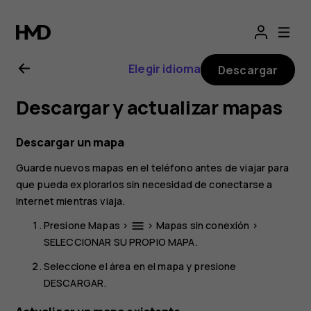
Manual
del
Elegir idioma
Descargar
usuario
Descargar y actualizar mapas
de
Descargar un mapa
Nokia
Guarde nuevos mapas en el teléfono antes de viajar para
que pueda explorarlos sin necesidad de conectarse a
4.2
Internet mientras viaja.
Presione
Mapas
>
>
Mapas sin conexión
>
menu
SELECCIONAR SU PROPIO MAPA
.
Seleccione el área en el mapa y presione
DESCARGAR
.