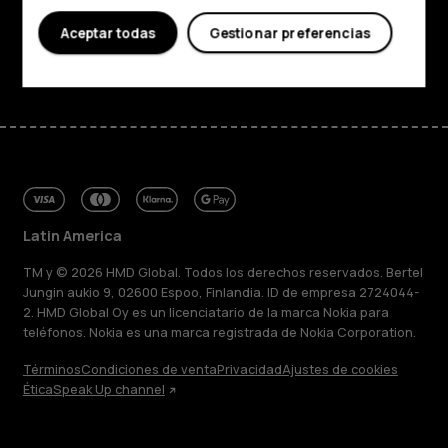
Soporte
Aceptar todas
Gestionar preferencias
Facebook
Instagram
Tiktok
Youtube
Linkedin
Discord
Latin America
TM y © 2026 HMD Global. Todos los derechos reservados. Bertel
Jungin aukio 9, 02600 Espoo, Finlandia. ID de empresa 2724044-
2. HMD Global Oy es un licenciatario de la marca Nokia para
teléfonos. Nokia es una marca registrada de Nokia Corporation.
Términos
Condiciones de venta
Privacidad
Ajustes de cookies
Ética
Speak Up channel
Acerca de
Blog