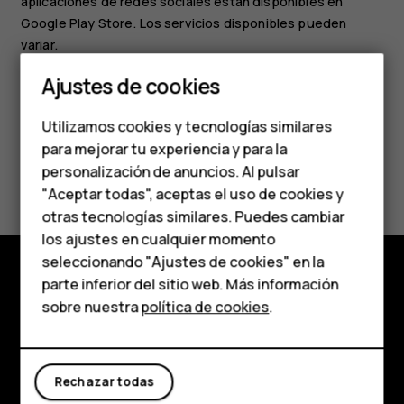
aplicaciones de redes sociales están disponibles en
Google Play Store
. Los servicios disponibles pueden
variar.
Smartphones
Ajustes de cookies
Teléfonos de gama
Utilizamos cookies y tecnologías similares
media
para mejorar tu experiencia y para la
¿Te ha parecido útil?
personalización de anuncios. Al pulsar
Teléfonos para
"Aceptar todas", aceptas el uso de cookies y
personas mayores
otras tecnologías similares. Puedes cambiar
Sí
No
los ajustes en cualquier momento
HMD Terra M
seleccionando "Ajustes de cookies" en la
parte inferior del sitio web. Más información
Comprar
Comprar
sobre nuestra
política de cookies
.
Acerca de
Mi cuenta
Planet and people
Rechazar todas