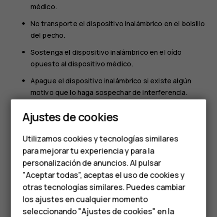
médico.
No transporte el dispositivo inalámbrico en el bolsillo
del pecho.
Sostenga el dispositivo inalámbrico en el oído
opuesto al dispositivo médico.
Apague el dispositivo inalámbrico si existe algún
motivo que lo haga sospechar de interferencia.
Smartphones
Siga las instrucciones del fabricante para el
Ajustes de cookies
dispositivo médico implantado.
Teléfonos de gama
Si tiene preguntas sobre el uso del dispositivo inalámbrico
Utilizamos cookies y tecnologías similares
media
con un dispositivo médico implantado, consulte al
para mejorar tu experiencia y para la
proveedor de atención de salud.
personalización de anuncios. Al pulsar
Teléfonos para
"Aceptar todas", aceptas el uso de cookies y
personas mayores
otras tecnologías similares. Puedes cambiar
los ajustes en cualquier momento
HMD Terra M
seleccionando "Ajustes de cookies" en la