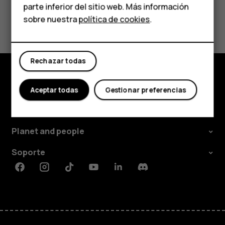
parte inferior del sitio web. Más información
Comprar
¿Te ha parecido útil?
sobre nuestra
política de cookies
.
Mi cuenta
Sí
No
Rechazar todas
Comprar
Aceptar todas
Gestionar preferencias
Acerca de
Planet and people
Soporte
Facebook
Instagram
Tiktok
Youtube
Linkedin
Discord