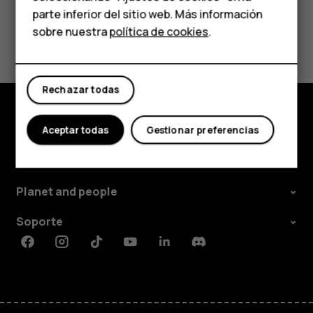
parte inferior del sitio web. Más información
Comprar
sobre nuestra
política de cookies
.
¿Te ha parecido útil?
Mi cuenta
Sí
No
Rechazar todas
Aceptar todas
Gestionar preferencias
Comprar
Acerca de
Planet and people
Soporte
Facebook
Instagram
Tiktok
Youtube
Linkedin
Discord