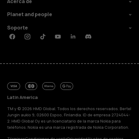
Acerca de
Planet and people
Soporte
Facebook
Instagram
Tiktok
Youtube
Linkedin
Discord
Latin America
TM y © 2026 HMD Global. Todos los derechos reservados. Bertel
Jungin aukio 9, 02600 Espoo, Finlandia. ID de empresa 2724044-
2. HMD Global Oy es un licenciatario de la marca Nokia para
teléfonos. Nokia es una marca registrada de Nokia Corporation.
Términos
Condiciones de venta
Privacidad
Ajustes de cookies