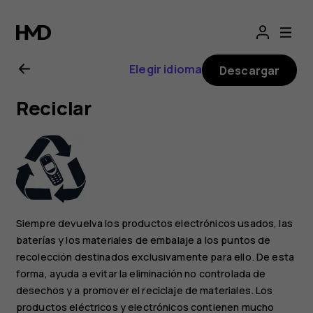
Manual
del
Elegir idioma
Descargar
usuario
Reciclar
de
Nokia
4.2
Siempre devuelva los productos electrónicos usados, las
baterías y los materiales de embalaje a los puntos de
recolección destinados exclusivamente para ello. De esta
forma, ayuda a evitar la eliminación no controlada de
desechos y a promover el reciclaje de materiales. Los
productos eléctricos y electrónicos contienen mucho