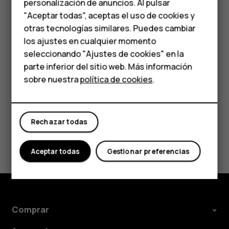
personalización de anuncios. Al pulsar
Teléfonos para
riesgos para la salud. Todos los productos de HMD Global
"Aceptar todas", aceptas el uso de cookies y
cumplen con los estándares de producción
personas mayores
otras tecnologías similares. Puedes cambiar
internacionales vigentes de la industria y con todos los
los ajustes en cualquier momento
requisitos establecidos por las agencias
HMD Terra M
seleccionando "Ajustes de cookies" en la
gubernamentales competentes.
parte inferior del sitio web. Más información
Comprar
sobre nuestra
política de cookies
.
Mi cuenta
Rechazar todas
¿Te ha parecido útil?
Aceptar todas
Gestionar preferencias
Sí
No
Comprar