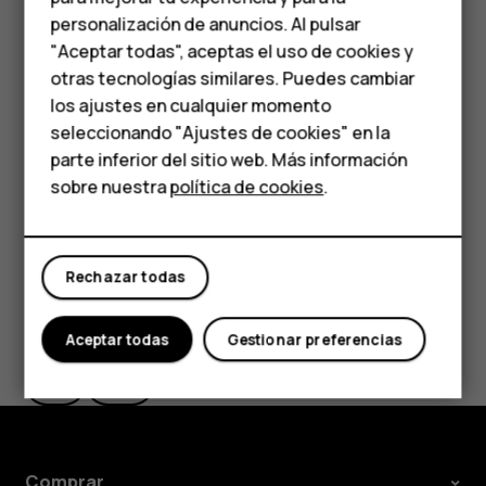
personalización de anuncios. Al pulsar
Teléfonos para
Responder un mensaje
"Aceptar todas", aceptas el uso de cookies y
personas mayores
Presione
Mensajes
.
otras tecnologías similares. Puedes cambiar
los ajustes en cualquier momento
Presione el mensaje que desea responder.
HMD Terra M
seleccionando "Ajustes de cookies" en la
Escriba su respuesta en el cuadro de texto debajo
parte inferior del sitio web. Más información
Comprar
del mensaje y presione
.
send
sobre nuestra
política de cookies
.
Mi cuenta
Rechazar todas
¿Te ha parecido útil?
Aceptar todas
Gestionar preferencias
Sí
No
Comprar