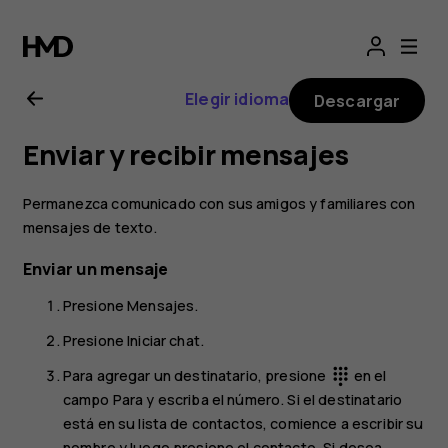
Manual
del
Elegir idioma
Descargar
usuario
Enviar y recibir mensajes
de
Permanezca comunicado con sus amigos y familiares con
Nokia
mensajes de texto.
Enviar un mensaje
4.2
Presione
Mensajes
.
Presione
Iniciar chat
.
Para agregar un destinatario, presione
en el
dialpad
campo Para y escriba el número. Si el destinatario
está en su lista de contactos, comience a escribir su
nombre y luego presione el contacto. Si desea