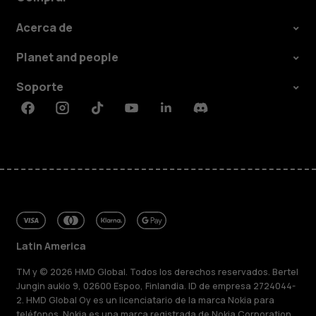
Acerca de
Planet and people
Soporte
Facebook
Instagram
Tiktok
Youtube
Linkedin
Discord
Latin America
TM y © 2026 HMD Global. Todos los derechos reservados. Bertel
Jungin aukio 9, 02600 Espoo, Finlandia. ID de empresa 2724044-
2. HMD Global Oy es un licenciatario de la marca Nokia para
teléfonos. Nokia es una marca registrada de Nokia Corporation.