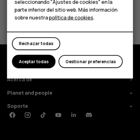
HMD Terra M
seleccionando "Ajustes de cookies" en la
parte inferior del sitio web. Más información
Comprar
sobre nuestra
política de cookies
.
¿Te ha parecido útil?
Mi cuenta
Sí
No
Rechazar todas
Aceptar todas
Gestionar preferencias
Comprar
Acerca de
Planet and people
Soporte
Facebook
Instagram
Tiktok
Youtube
Linkedin
Discord