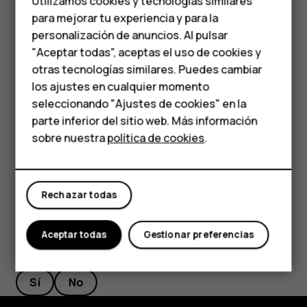
Utilizamos cookies y tecnologías similares
teléfono.
media
para mejorar tu experiencia y para la
El posicionamiento Wi-Fi mejora la precisión de la posición
personalización de anuncios. Al pulsar
Teléfonos para
cuando las señales de satélite no están disponibles,
"Aceptar todas", aceptas el uso de cookies y
especialmente cuando se encuentra en interiores o entre
personas mayores
otras tecnologías similares. Puedes cambiar
edificios altos. Si se encuentra en un lugar donde el uso
los ajustes en cualquier momento
de Wi-Fi está restringido, puede desactivar Wi-Fi en la
HMD Terra M
seleccionando "Ajustes de cookies" en la
configuración del teléfono.
parte inferior del sitio web. Más información
Comprar
Presione
Configuración
>
Seguridad y ubicación
y active
sobre nuestra
política de cookies
.
Ubicación
.
Mi cuenta
Rechazar todas
Aceptar todas
Gestionar preferencias
¿Te ha parecido útil?
Sí
No