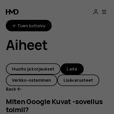
Miten
Google
Tuen kotisivu
Kuvat
Aiheet
-
sovellus
Huolto ja korjaukset
Laite
toimii?
Verkko-ostaminen
Lisävarusteet
Back
Miten Google Kuvat -sovellus
toimii?