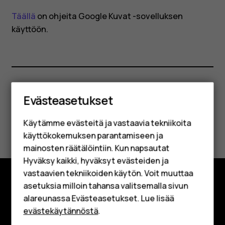
Täällä
on ohjeita Google Kuvat -sovelluksen
käyttöön.
Älypuhelimet
Oliko tästä apua?
Evästeasetukset
Perinteiset puhelimet
Käytämme evästeitä ja vastaavia tekniikoita
Kyllä
Ei
Lisävarusteet
käyttökokemuksen parantamiseen ja
HMD Terra M
mainosten räätälöintiin. Kun napsautat
Hyväksy kaikki, hyväksyt evästeiden ja
Yrityksille
vastaavien tekniikoiden käytön. Voit muuttaa
asetuksia milloin tahansa valitsemalla sivun
Tabletit
Tutustu
alareunassa Evästeasetukset. Lue lisää
Shop
evästekäytännöstä
.
Tietoa meistä