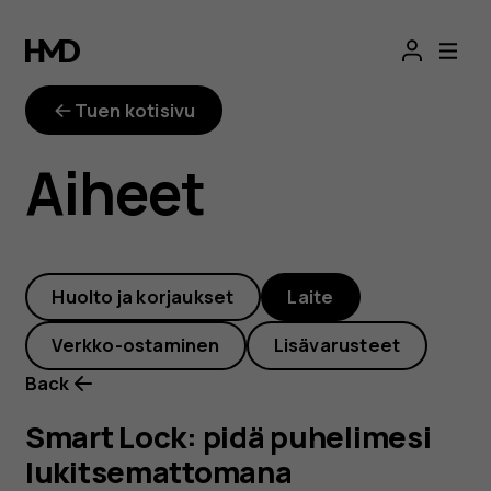
Smart
Lock:
Tuen kotisivu
pidä
Aiheet
puhelimesi
lukitsemattoman
Huolto ja korjaukset
Laite
turvallisissa
Verkko-ostaminen
Lisävarusteet
paikoissa
Back
Smart Lock: pidä puhelimesi
lukitsemattomana