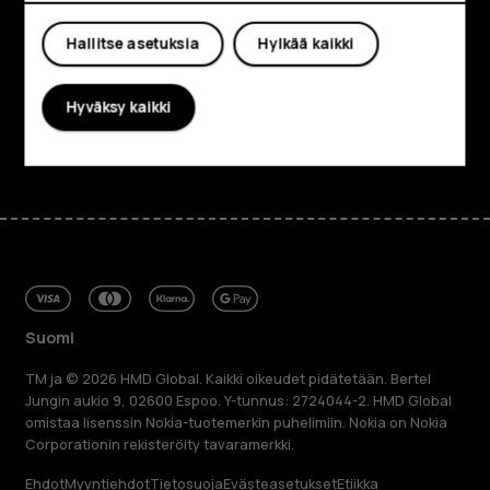
Oma tili
Planet and people
Hallitse asetuksia
Hylkää kaikki
Tuki
Hyväksy kaikki
Facebook
Instagram
Tiktok
Youtube
Linkedin
Discord
Suomi
TM ja © 2026 HMD Global. Kaikki oikeudet pidätetään. Bertel
Jungin aukio 9, 02600 Espoo. Y-tunnus: 2724044-2. HMD Global
omistaa lisenssin Nokia-tuotemerkin puhelimiin. Nokia on Nokia
Corporationin rekisteröity tavaramerkki.
Ehdot
Myyntiehdot
Tietosuoja
Evästeasetukset
Etiikka