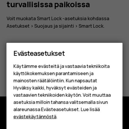
turvallisissa paikoissa
Voit muokata Smart Lock -asetuksia kohdassa
Asetukset
>
Suojaus ja sijainti
>
Smart Lock
.
Älypuhelimet
Evästeasetukset
Perinteiset puhelimet
Oliko tästä apua?
Käytämme evästeitä ja vastaavia tekniikoita
Lisävarusteet
käyttökokemuksen parantamiseen ja
Kyllä
Ei
HMD Terra M
mainosten räätälöintiin. Kun napsautat
Hyväksy kaikki, hyväksyt evästeiden ja
Yrityksille
vastaavien tekniikoiden käytön. Voit muuttaa
asetuksia milloin tahansa valitsemalla sivun
Tabletit
alareunassa Evästeasetukset. Lue lisää
Shop
evästekäytännöstä
.
Tutustu
Tietoa meistä