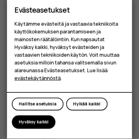
Älypuhelimet
Evästeasetukset
Poista sovellus
Perinteiset puhelimet
Jos ongelma jatkuu sovelluksen tietojen
Käytämme evästeitä ja vastaavia tekniikoita
Lisävarusteet
pyyhkimisen jälkeen, voit kokeilla poistaa
käyttökokemuksen parantamiseen ja
sovelluksen. Pidä mielessä, että kaikki sovellukseen
HMD Terra M
mainosten räätälöintiin. Kun napsautat
tallennetut tiedot menetetään. Voit poistaa
Hyväksy kaikki, hyväksyt evästeiden ja
Yrityksille
sovelluksen pitämällä poistettavaa sovellusta
vastaavien tekniikoiden käytön. Voit muuttaa
painettuna. Vedä sitten sovellus näytön ylälaidassa
asetuksia milloin tahansa valitsemalla sivun
Tabletit
olevaan kohtaan nimeltä Uninstall (Poista).
alareunassa Evästeasetukset. Lue lisää
Shop
Jos et näe kohtaa Uninstall (Poista), sovellus on
evästekäytännöstä
.
todennäköisesti järjestelmäsovellus, jota ei voi
poistaa.
Oma tili
Hallitse asetuksia
Hylkää kaikki
Hyväksy kaikki
Oliko tästä apua?