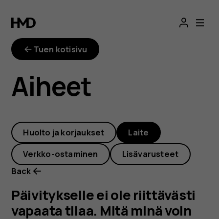
Päivitykselle
ei
Tuen kotisivu
ole
Aiheet
riittävästi
vapaata
Huolto ja korjaukset
Laite
tilaa.
Verkko-ostaminen
Lisävarusteet
Mitä
Back
minä
Päivitykselle ei ole riittävästi
vapaata tilaa. Mitä minä voin