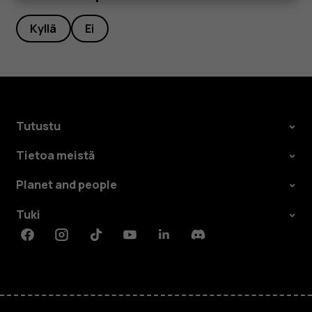
Kyllä
Ei
Tutustu
Tietoa meistä
Planet and people
Tuki
Facebook
Instagram
Tiktok
Youtube
Linkedin
Discord