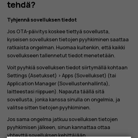
voin
tehdä?
tehdä?
Tyhjennä sovelluksen tiedot
Jos OTA-päivitys koskee tiettyä sovellusta,
kyseisen sovelluksen tietojen pyyhkiminen saattaa
ratkaista ongelman. Huomaa kuitenkin, että kaikki
sovellukseen tallennetut tiedot menetetään.
Voit pyyhkiä sovelluksen tiedot siirtymällä kohtaan
Settings (Asetukset)
>
Apps (Sovellukset)
(tai
Application Manager (Sovellustenhallinta),
laitteestasi riippuen). Napauta täällä sitä
sovellusta, jonka kanssa sinulla on ongelmia, ja
valitse sitten tietojen pyyhkiminen.
Jos sama ongelma jatkuu sovelluksen tietojen
pyyhkimisen jälkeen, sinun kannattaa ottaa
yhteyttä sovelluksen kehittäjään.