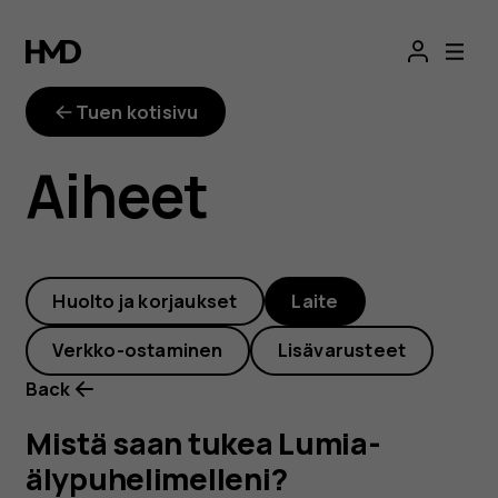
Mistä
saan
Tuen kotisivu
tukea
Aiheet
Lumia-
älypuhelimelleni?
Huolto ja korjaukset
Laite
Verkko-ostaminen
Lisävarusteet
Back
Mistä saan tukea Lumia-
älypuhelimelleni?