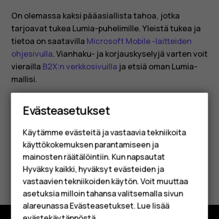
On olemassa kaksi pääasiallista tahoa, jotka
tarjoavat tukea Lumia-puhelimille. Yleistä tukea ja
tietoa on saatavilla
Microsoft Mobile -laitteiden
ohjesivulla
. Vianhaku- ja korjauskyselyjä varten voit
vierailla
B2X:n verkkosivuilla
ja etsiä oman Lumia-
mallisi.
Älypuhelimet
Evästeasetukset
Perinteiset puhelimet
Käytämme evästeitä ja vastaavia tekniikoita
Lisävarusteet
käyttökokemuksen parantamiseen ja
Oliko tästä apua?
HMD Terra M
mainosten räätälöintiin. Kun napsautat
Hyväksy kaikki, hyväksyt evästeiden ja
Kyllä
Ei
Yrityksille
vastaavien tekniikoiden käytön. Voit muuttaa
asetuksia milloin tahansa valitsemalla sivun
Tabletit
alareunassa Evästeasetukset. Lue lisää
evästekäytännöstä
.