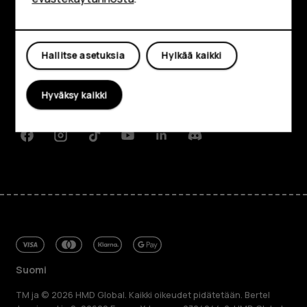
Shop
Tutustu
Oma tili
Hallitse asetuksia
Hylkää kaikki
Tietoa meistä
Planet and people
Hyväksy kaikki
Tuki
Facebook
Instagram
Tiktok
Youtube
Linkedin
Discord
Suomi
TM ja © 2026 HMD Global. Kaikki oikeudet pidätetään. Bertel