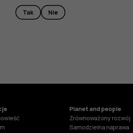
Tak
Nie
cje
Planet and people
powieść
Zrównoważony rozwój
om
Samodzielna naprawa