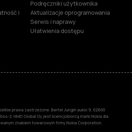
Podręczniki użytkownika
tność i
Aktualizacje oprogramowania
Serwis i naprawy
Ułatwienia dostępu
funkcjami
ymi
M
lkie prawa zastrzeżone. Bertel Jungin aukio 9, 02600
044-2. HMD Global Oy jest licencjobiorcą marki Nokia dla
rowanym znakiem towarowym firmy Nokia Corporation.