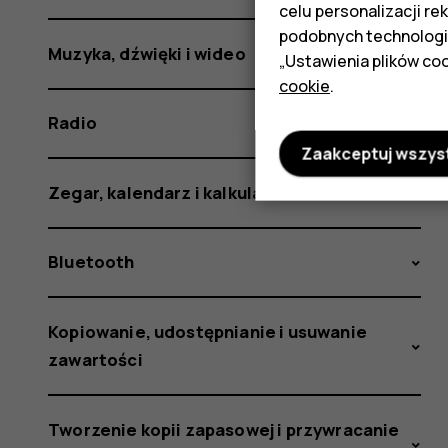
celu personalizacji re
podobnych technologi
Muzyka, dźwięki i wideo
„Ustawienia plików coo
cookie
.
Radio
Zaakceptuj wszys
Zegar, kalendarz i kalkulator
Bluetooth
Kopiowanie, udostępnianie i usuwanie
zawartości
Tworzenie kopii zapasowej i przywracanie