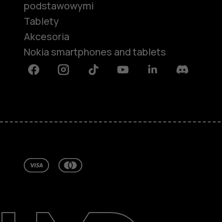
podstawowymi
Tablety
Akcesoria
Nokia smartphones and tablets
Facebook
Instagram
Tiktok
Youtube
Linkedin
Discord
Informacje
Naprawa i recykling
Zrównoważony rozwój