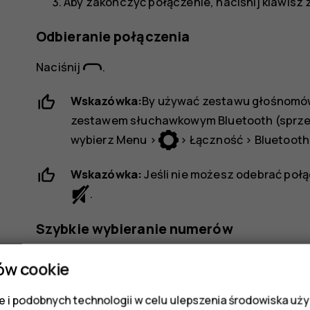
Aby zakończyć połączenie, naciśnij klawisz
Odbieranie połączenia
Naciśnij
.
Wskazówka:
By używać zestawu głośnomów
zestawem słuchawkowym Bluetooth (sprze
wybierz
Menu
>
>
Łączność
>
Bluetooth
Wskazówka:
Jeśli nie możesz odebrać połą
.
Szybkie wybieranie numerów
Możesz zadzwonić szybko do kontaktu, korzystaj
ów cookie
Aby dodać osoby do listy szybkiego wybiera
 i podobnych technologii w celu ulepszenia środowiska uży