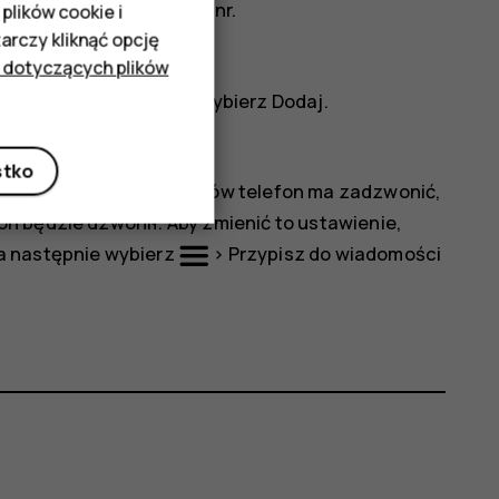
włącz opcję
Szybkie wyb. nr
.
plików cookie i
rczy kliknąć opcję
 dotyczących plików
bierania, a następnie wybierz
Dodaj
.
stko
bkiego wybierania numerów telefon ma zadzwonić,
n będzie dzwonił. Aby zmienić to ustawienie,
a następnie wybierz
>
Przypisz do wiadomości