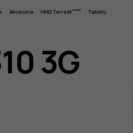
a
i
Akcesoria
HMD Terra M
Tablety
310 3G