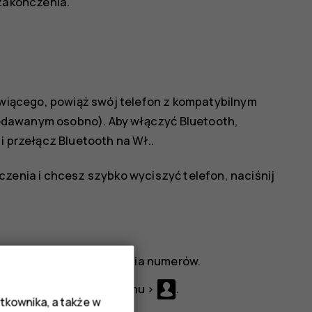
 zakończenia.
iącego, powiąż swój telefon z kompatybilnym
dawanym osobno). Aby włączyć Bluetooth,
i przełącz
Bluetooth
na
Wł.
.
czenia i chcesz szybko wyciszyć telefon, naciśnij
ąc z szybkiego wybierania numerów.
nia numerów, wybierz
Menu
>
.
tkownika, a także w