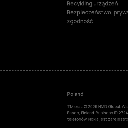
Recykling urządzeń
Bezpieczeństwo, prywa
zgodność
Smartfony
Telefony z 
podstawow
Akcesoria
Poland
HMD Terra 
TM oraz © 2026 HMD Global. Wsze
Espoo, Finland. Business ID 2724
telefonów. Nokia jest zarejest