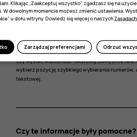
Wybierz
>
Szybkie wyb. nr
, a następnie 
klam. Klikając „Zaakceptuj wszystko”, zgadzasz się na użycie 
i. W dowolnym momencie możesz zmienić ustawienia. Wysta
Wybierz
Edytuj
.
kie” u dołu witryny. Dowiedz się więcej o naszych
Zasadach
Przewiń do dostępnego numeru szybkiego wy
Wybierz kontakt.
tko
Zarządzaj preferencjami
Odrzuć wszy
Możesz wybrać, czy po naciśnięciu klawisza szy
czy wysłać wiadomość tekstową. Domyślnie telefo
wybierz pozycję szybkiego wybierania numerów, 
tekstowej
.
Czy te informacje były pomocne?