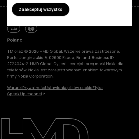
Zaakceptuj wszystko
Poland
TM oraz © 2026 HMD Global. Wszelkie prawa zastrzeżone.
Bertel Jungin aukio 9, 02600 Espoo, Finland. Business ID
2724044-2. HMD Global Oy jest licencjobiorcą marki Nokia dla
telefonów. Nokia jest zarejestrowanym znakiem towarowym
firmy Nokia Corporation.
Warunki
Prywatność
Ustawienia plików cookie
Etyka
Speak Up channel
Informacje
Naprawa i recykling
Zrównoważony rozwój
Wsparcie