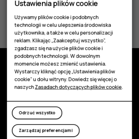
Ustawienia plików cookie
Używamy plików cookie i podobnych
Smartfony
technologii w celu ulepszenia środowiska
Czy te informacje były pomocne?
Telefony z funkcjami
użytkownika, a także w celu personalizacji
reklam. Klikając „Zaakceptuj wszystko”,
Tak
Nie
podstawowymi
zgadzasz się na użycie plików cookie i
podobnych technologii. W dowolnym
Akcesoria
momencie możesz zmienić ustawienia.
Poznaj
HMD Terra M
Wystarczy kliknąć opcję „Ustawienia plików
cookie” u dołu witryny. Dowiedz się więcej o
Informacje
Tablety
naszych
Zasadach dotyczących plików cookie
.
Planet and people
Moje konto
Wsparcie
Odrzuć wszystko
Facebook
Instagram
Tiktok
Youtube
Linkedin
Discord
Zarządzaj preferencjami