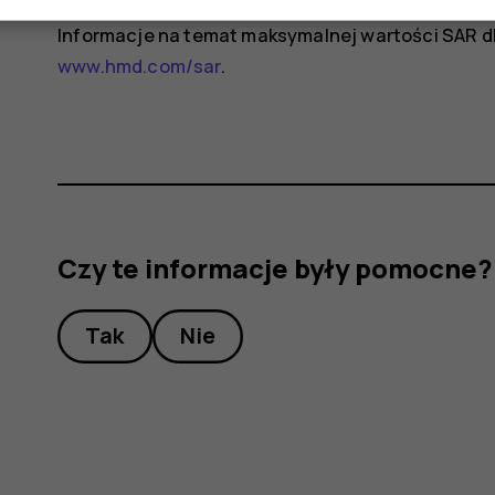
Informacje na temat maksymalnej wartości SAR dla
www.hmd.com/sar
.
Czy te informacje były pomocne?
Tak
Nie