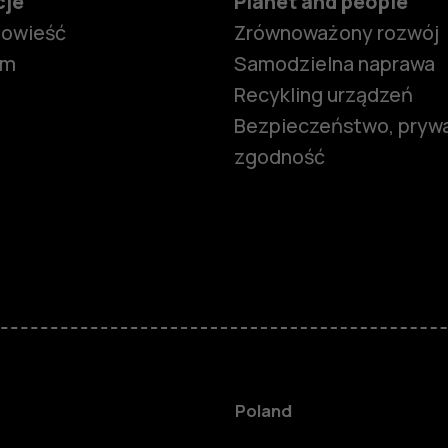
cje
Planet and people
powieść
Zrównoważony rozwój
om
Samodzielna naprawa
Recykling urządzeń
Bezpieczeństwo, prywa
zgodność
Smartfony
Telefony z 
podstawow
Akcesoria
Poland