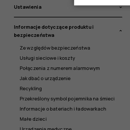
Ustawienia
Informacje dotyczące produktu i
bezpieczeństwa
Ze względów bezpieczeństwa
Usługi sieciowe i koszty
Połączenia z numerem alarmowym
Jak dbać o urządzenie
Recykling
Przekreślony symbol pojemnika na śmieci
Informacje o bateriach i ładowarkach
Małe dzieci
Urządzenia medyczne