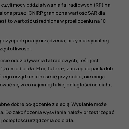
 czyli mocy oddziaływania fal radiowych (RF) na
talona przez ICNIRP graniczna wartość SAR dla
st to wartość uśredniona w przeliczeniu na 10
pozycjach pracy urządzenia, przy maksymalnej
ęstotliwości.
sie oddziaływania fal radiowych, jeśli jest
,5 cm od ciała. Etui, futerał, zaczep do paska lub
rego urządzenie nosi się przy sobie, nie mogą
ać się w co najmniej takiej odległości od ciała,
ebne dobre połączenie z siecią. Wysłanie może
ia. Do zakończenia wysyłania należy przestrzegać
odległości urządzenia od ciała.