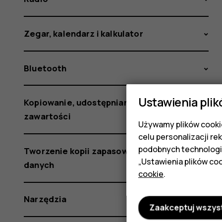
Zegar, kalendarz i kalkulator
Bluetooth
Ustawienia plik
Kopiowanie, udostępnianie i usuwanie
zawartości
Używamy plików cookie
celu personalizacji re
podobnych technologi
Tworzenie kopii zapasowej i przywracanie
„Ustawienia plików coo
danych
cookie
.
Narzędzia
Zaakceptuj wszys