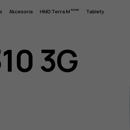
a
i
Akcesoria
HMD Terra M
Tablety
310 3G