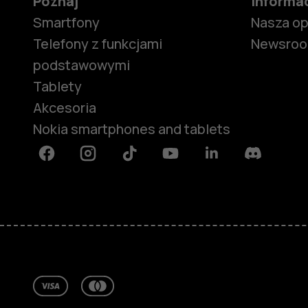
Poznaj
Informa
Smartfony
Nasza o
Telefony z funkcjami
Newsro
podstawowymi
Tablety
Akcesoria
Nokia smartphones and tablets
Facebook
Instagram
Tiktok
Youtube
Linkedin
Discord
Informacje