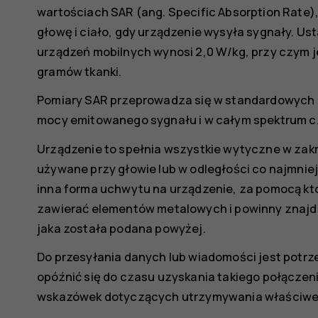
wartościach SAR (ang. Specific Absorption Rate),
głowę i ciało, gdy urządzenie wysyła sygnały. Us
urządzeń mobilnych wynosi 2,0 W/kg, przy czym je
gramów tkanki.
Pomiary SAR przeprowadza się w standardowych 
mocy emitowanego sygnału i w całym spektrum cz
Urządzenie to spełnia wszystkie wytyczne w zakre
używane przy głowie lub w odległości co najmniej 1
inna forma uchwytu na urządzenie, za pomocą któ
zawierać elementów metalowych i powinny znajdow
jaka została podana powyżej.
Do przesyłania danych lub wiadomości jest potrz
opóźnić się do czasu uzyskania takiego połączen
wskazówek dotyczących utrzymywania właściwej 