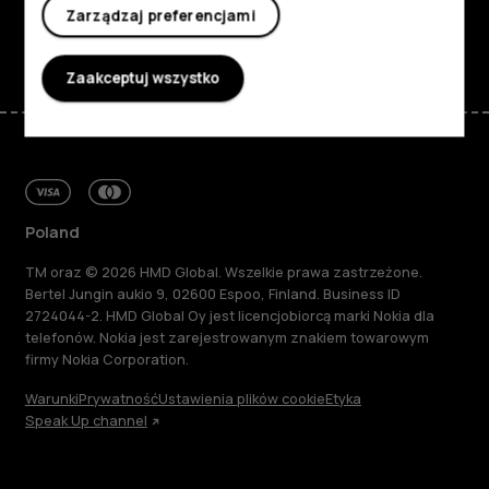
Zarządzaj preferencjami
Facebook
Instagram
Tiktok
Youtube
Linkedin
Discord
Zaakceptuj wszystko
Poland
TM oraz © 2026 HMD Global. Wszelkie prawa zastrzeżone.
Bertel Jungin aukio 9, 02600 Espoo, Finland. Business ID
2724044-2. HMD Global Oy jest licencjobiorcą marki Nokia dla
telefonów. Nokia jest zarejestrowanym znakiem towarowym
firmy Nokia Corporation.
Warunki
Prywatność
Ustawienia plików cookie
Etyka
Speak Up channel
Informacje