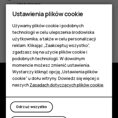
obsługiwane.
Ustawienia plików cookie
Używamy plików cookie i podobnych
Smartfony
technologii w celu ulepszenia środowiska
Telefony z funkcjami
użytkownika, a także w celu personalizacji
Czy te informacje były pomocne?
reklam. Klikając „Zaakceptuj wszystko”,
podstawowymi
zgadzasz się na użycie plików cookie i
Tak
Nie
podobnych technologii. W dowolnym
Akcesoria
momencie możesz zmienić ustawienia.
HMD Terra M
Wystarczy kliknąć opcję „Ustawienia plików
cookie” u dołu witryny. Dowiedz się więcej o
Poznaj
Tablety
naszych
Zasadach dotyczących plików cookie
.
Informacje
Moje konto
Planet and people
Odrzuć wszystko
Wsparcie