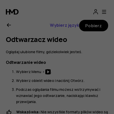
Instrukcja
obsługi
Wybierz język
Pobierz
Nokia
Odtwarzacz wideo
3310
Oglądaj ulubione filmy, gdziekolwiek jesteś.
3G
Odtwarzanie wideo
Wybierz
Menu
>
.
Wybierz obiekt wideo i naciśnij
Otwórz
.
Podczas oglądania filmu możesz wstrzymywać i
wznawiać jego odtwarzanie, naciskając klawisz
przewijania.
Wskazówka:
Nie wszystkie formaty plików wideo są