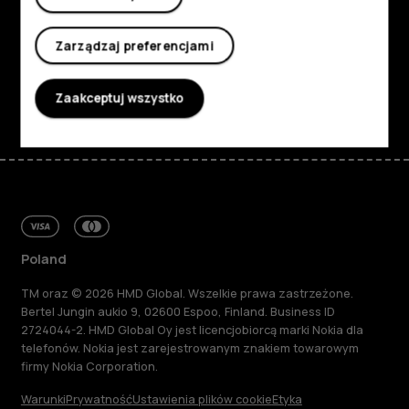
Planet and people
Zarządzaj preferencjami
Wsparcie
Facebook
Instagram
Tiktok
Youtube
Linkedin
Discord
Zaakceptuj wszystko
Poland
TM oraz © 2026 HMD Global. Wszelkie prawa zastrzeżone.
Bertel Jungin aukio 9, 02600 Espoo, Finland. Business ID
2724044-2. HMD Global Oy jest licencjobiorcą marki Nokia dla
telefonów. Nokia jest zarejestrowanym znakiem towarowym
firmy Nokia Corporation.
Warunki
Prywatność
Ustawienia plików cookie
Etyka