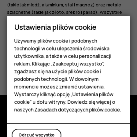
(takie jak miedź, aluminium, stal i magnez) oraz metale
szlachetne (takie jak złoto, srebro i pallad). Wszystkie
zastosowane w urządzeniu materiały można odzyskiwać
Ustawienia plików cookie
w postaci surowców lub energii.
Używamy plików cookie i podobnych
Smartfony
technologii w celu ulepszenia środowiska
Telefony z funkcjami
użytkownika, a także w celu personalizacji
reklam. Klikając „Zaakceptuj wszystko”,
podstawowymi
zgadzasz się na użycie plików cookie i
Czy te informacje były pomocne?
podobnych technologii. W dowolnym
Akcesoria
momencie możesz zmienić ustawienia.
Tak
Nie
HMD Terra M
Wystarczy kliknąć opcję „Ustawienia plików
cookie” u dołu witryny. Dowiedz się więcej o
Tablety
naszych
Zasadach dotyczących plików cookie
.
Poznaj
Moje konto
Informacje
Odrzuć wszystko