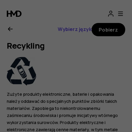
Instrukcja
obsługi
Wybierz język
Pobierz
Nokia
Recykling
3310
3G
Zużyte produkty elektroniczne, baterie i opakowania
należy oddawać do specjalnych punktów zbiórki takich
materiałów. Zapobiega to niekontrolowanemu
zaśmiecaniu środowiska i promuje inicjatywy wtórnego
wykorzystania surowców. Produkty elektryczne i
elektroniczne zawierają cenne materiały, w tym metale