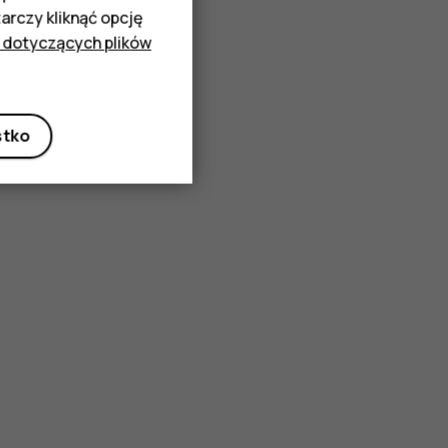
rczy kliknąć opcję
 dotyczących plików
stko