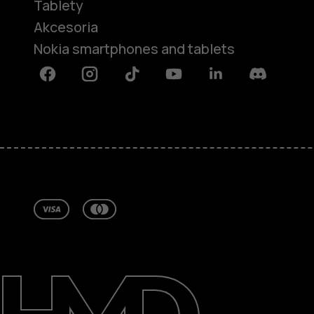
Tablety
Akcesoria
Nokia smartphones and tablets
Facebook
Instagram
Tiktok
Youtube
Linkedin
Discord
Informacje
Naprawa i recykling
Zrównoważony rozwój
Wsparcie