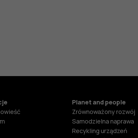
cje
Planet and people
powieść
Zrównoważony rozwój
om
Samodzielna naprawa
Recykling urządzeń