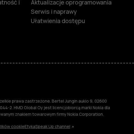
tność i
Aktualizacje oprogramowania
Serwis i naprawy
Ułatwienia dostępu
funkcjami
ymi
M
lkie prawa zastrzeżone. Bertel Jungin aukio 9, 02600
044-2. HMD Global Oy jest licencjobiorcą marki Nokia dla
rowanym znakiem towarowym firmy Nokia Corporation.
lików cookie
Etyka
Speak Up channel