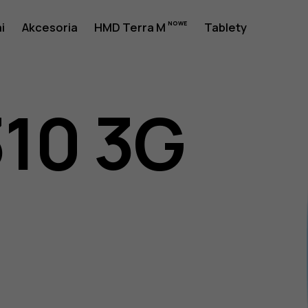
a
i
Akcesoria
HMD Terra M
Tablety
310 3G