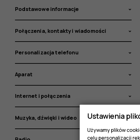
Podstawowe informacje
Połączenia, kontakty i wiadomości
Personalizacja telefonu
Aparat
Internet i połączenia
Ustawienia plik
Muzyka, dźwięki i wideo
Używamy plików cookie
celu personalizacji re
Radio