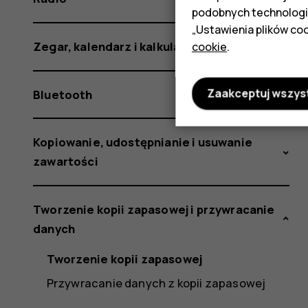
podobnych technologi
„Ustawienia plików coo
Zegar, kalendarz i kalkulator
cookie
.
Zaakceptuj wszys
Bluetooth
Kopiowanie, udostępnianie i usuwanie
zawartości
Tworzenie kopii zapasowej i przywracanie
danych
Tworzenie kopii zapasowej
Przywracanie danych z kopii zapasowej