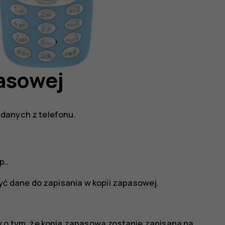
pasowej
danych z telefonu.
p.
.
yć dane do zapisania w kopii zapasowej.
 o tym, że kopia zapasowa zostanie zapisana na