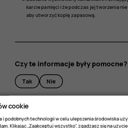
karcie pamięci i że podczas jej tworzenia n
aby utworzyć kopię zapasową.
Czy te informacje były pomocne?
Tak
Nie
ów cookie
 i podobnych technologii w celu ulepszenia środowiska uży
klam. Klikając „Zaakceptuj wszystko”, zgadzasz się na użycie 