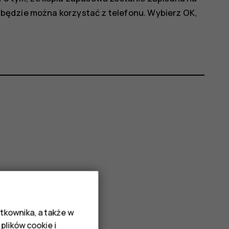
ie będzie można korzystać z telefonu. Wybierz
OK
,
tkownika, a także w
plików cookie i