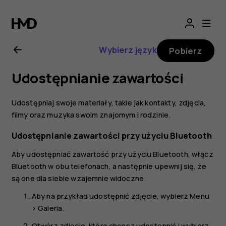
Instrukcja
obsługi
Wybierz język
Pobierz
Nokia
Udostępnianie zawartości
3310
Udostępniaj swoje materiały, takie jak kontakty, zdjęcia,
3G
filmy oraz muzyka swoim znajomym i rodzinie.
Udostępnianie zawartości przy użyciu Bluetooth
Aby udostępniać zawartość przy użyciu Bluetooth, włącz
Bluetooth w obu telefonach, a następnie upewnij się, że
są one dla siebie wzajemnie widoczne.
Aby na przykład udostępnić zdjęcie, wybierz
Menu
>
Galeria
.
Otwórz zdjęcie, które chcesz udostępnić i wybierz