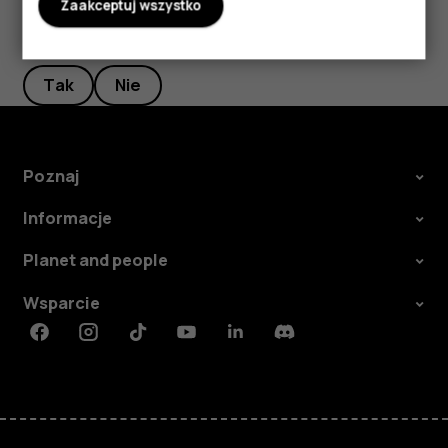
Zaakceptuj wszystko
Czy te informacje były pomocne?
Tak
Nie
Poznaj
Informacje
Planet and people
Wsparcie
Facebook
Instagram
Tiktok
Youtube
Linkedin
Discord