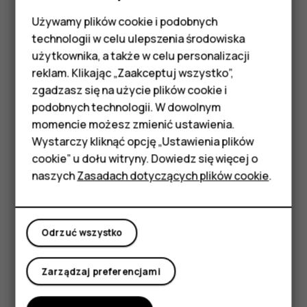
wiadomości multimedialnych
Używamy plików cookie i podobnych
Smartfony
technologii w celu ulepszenia środowiska
Aby udostępnić zawartość przy użyciu wiadomości
Telefony z funkcjami
użytkownika, a także w celu personalizacji
multimedialnych, upewnij się, że oba telefony obsługują
reklam. Klikając „Zaakceptuj wszystko”,
wysyłanie i odbieranie takich wiadomości.
podstawowymi
zgadzasz się na użycie plików cookie i
Aby na przykład udostępnić kartę kontaktu, wybierz
podobnych technologii. W dowolnym
Akcesoria
Menu
>
Kontakty
.
momencie możesz zmienić ustawienia.
Otwórz kartę kontaktu, którą chcesz udostępnić i
HMD Terra M
Wystarczy kliknąć opcję „Ustawienia plików
wybierz
>
Udostępnij kontakt
.
cookie” u dołu witryny. Dowiedz się więcej o
Tablety
naszych
Zasadach dotyczących plików cookie
.
Wybierz
Przez MMS
. W telefonie zostanie otwarta
nowa wiadomość multimedialna.
Moje konto
Dodaj odbiorcę wiadomości, a następnie wybierz
Odrzuć wszystko
Wyślij
.
Zarządzaj preferencjami