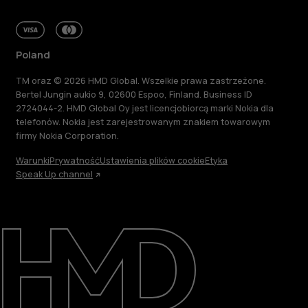
Poland
TM oraz © 2026 HMD Global. Wszelkie prawa zastrzeżone.
Bertel Jungin aukio 9, 02600 Espoo, Finland. Business ID
2724044-2. HMD Global Oy jest licencjobiorcą marki Nokia dla
telefonów. Nokia jest zarejestrowanym znakiem towarowym
firmy Nokia Corporation.
Warunki
Prywatność
Ustawienia plików cookie
Etyka
Speak Up channel
Informacje
Naprawa i recykling
Zrównoważony rozwój
Wsparcie
Poland