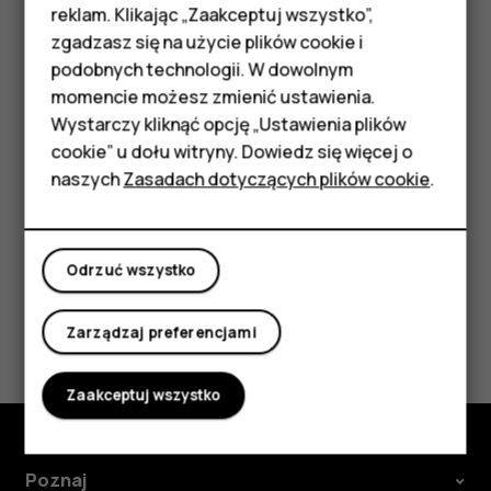
Telefony z funkcjami
reklam. Klikając „Zaakceptuj wszystko”,
podstawowymi
Ograniczanie użycia danych mobilnych podczas
zgadzasz się na użycie plików cookie i
korzystania z roamingu
podobnych technologii. W dowolnym
Akcesoria
momencie możesz zmienić ustawienia.
Aby uniknąć dodatkowych kosztów, możesz zmienić
HMD Terra M
Wystarczy kliknąć opcję „Ustawienia plików
ustawienia roamingu danych.
cookie” u dołu witryny. Dowiedz się więcej o
Tablety
Wybierz
Menu
>
>
Łączność
i wyłącz
Roaming danych
.
naszych
Zasadach dotyczących plików cookie
.
Moje konto
Odrzuć wszystko
Czy te informacje były pomocne?
Zarządzaj preferencjami
Tak
Nie
Zaakceptuj wszystko
Poznaj