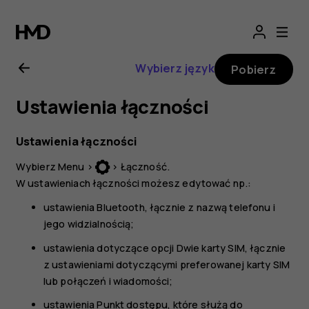
Instrukcja
obsługi
Wybierz język
Pobierz
Nokia
Ustawienia łączności
3310
Ustawienia łączności
3G
Wybierz
Menu
>
>
Łączność
.
W ustawieniach łączności możesz edytować np.:
ustawienia
Bluetooth
, łącznie z nazwą telefonu i
jego widzialnością;
ustawienia dotyczące opcji
Dwie karty SIM
, łącznie
z ustawieniami dotyczącymi preferowanej karty SIM
lub połączeń i wiadomości;
ustawienia
Punkt dostępu
, które służą do