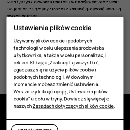
Nie słyszysz dzwonka telefonu w hałaśliwym otoczeniu
lub jest on za głośny? Możesz zmienić głośność według
swoich potrzeb.
Ustawienia plików cookie
Przewiń w górę lub w dół, aby zmienić głośność podczas
połączenia lub słuchania radia.
Używamy plików cookie i podobnych
Smartfony
technologii w celu ulepszenia środowiska
Telefony z funkcjami
użytkownika, a także w celu personalizacji
reklam. Klikając „Zaakceptuj wszystko”,
podstawowymi
zgadzasz się na użycie plików cookie i
Czy te informacje były pomocne?
podobnych technologii. W dowolnym
Akcesoria
momencie możesz zmienić ustawienia.
Tak
Nie
HMD Terra M
Wystarczy kliknąć opcję „Ustawienia plików
cookie” u dołu witryny. Dowiedz się więcej o
Tablety
naszych
Zasadach dotyczących plików cookie
.
Poznaj
Moje konto
Informacje