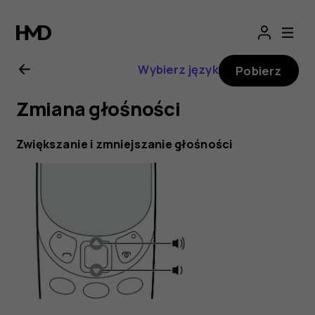
Instrukcja
obsługi
Wybierz język
Pobierz
Nokia
Zmiana głośności
3310
Zwiększanie i zmniejszanie głośności
3G