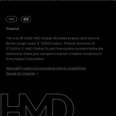
Poland
TM oraz © 2026 HMD Global. Wszelkie prawa zastrzeżone.
Bertel Jungin aukio 9, 02600 Espoo, Finland. Business ID
2724044-2. HMD Global Oy jest licencjobiorcą marki Nokia dla
telefonów. Nokia jest zarejestrowanym znakiem towarowym
firmy Nokia Corporation.
Warunki
Prywatność
Ustawienia plików cookie
Etyka
Speak Up channel
Informacje
Naprawa i recykling
Zrównoważony rozwój
Wsparcie