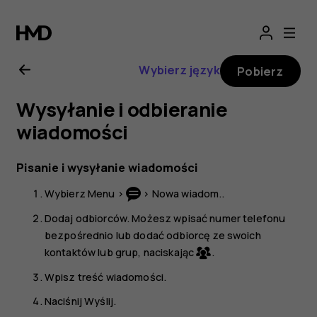
Instrukcja
obsługi
Wybierz język
Pobierz
Nokia
Wysyłanie i odbieranie
3310
wiadomości
3G
Pisanie i wysyłanie wiadomości
Wybierz
Menu
>
>
Nowa wiadom.
.
Dodaj odbiorców. Możesz wpisać numer telefonu
bezpośrednio lub dodać odbiorcę ze swoich
kontaktów lub grup, naciskając
.
Wpisz treść wiadomości.
Naciśnij
Wyślij
.