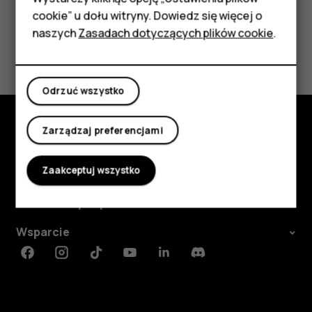
HMD Terra M
cookie” u dołu witryny. Dowiedz się więcej o
Tablety
naszych
Zasadach dotyczących plików cookie
.
Czy te informacje były pomocne?
Moje konto
Tak
Nie
Odrzuć wszystko
Zarządzaj preferencjami
Poznaj
Zaakceptuj wszystko
Informacje
Planet and people
Wsparcie
Facebook
Instagram
Tiktok
Youtube
Linkedin
Discord