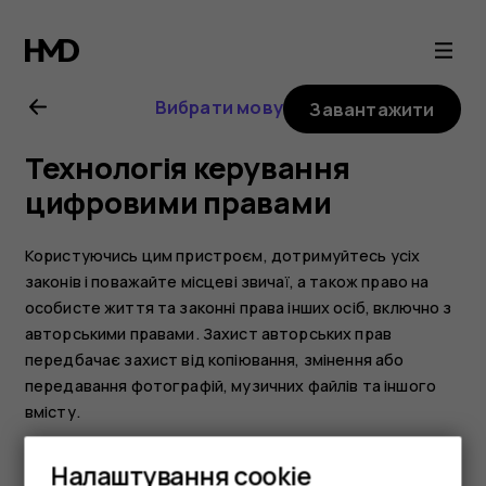
Nokia
4.2
Вибрати мову
Завантажити
user
Технологія керування
guide
цифровими правами
Користуючись цим пристроєм, дотримуйтесь усіх
законів і поважайте місцеві звичаї, а також право на
особисте життя та законні права інших осіб, включно з
авторськими правами. Захист авторських прав
передбачає захист від копіювання, змінення або
передавання фотографій, музичних файлів та іншого
вмісту.
Налаштування cookie