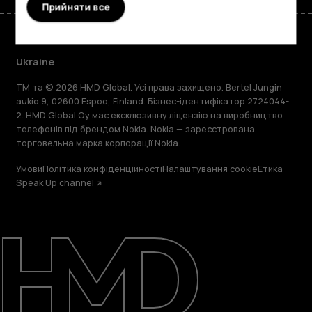
Прийняти все
Ukraine
TM та © 2026 HMD Global. Усі права захищено. Bertel Jungin
aukio 9, 02600 Espoo, Finland. Бізнес-ідентифікатор 2724044-
2. HMD Global Oy має ексклюзивну ліцензію на виробництво
телефонів під брендом Nokia. Nokia — зареєстрована
торговельна марка корпорації Nokia.
Умови
Політика конфіденційності
Налаштування cookie
Етика
Speak Up channel
Детальніше
Підтримка
Ukraine