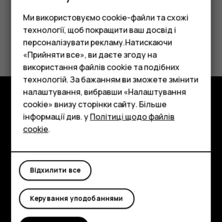
Ми використовуємо cookie-файли та схожі
технології, щоб покращити ваш досвід і
Це було для вас корисним?
персоналізувати рекламу.Натискаючи
«Прийняти все», ви даєте згоду на
Так
Ні
використання файлів cookie та подібних
Смартфони
технологій. За бажанням ви зможете змінити
Фічерфони
налаштування, вибравши «Налаштування
cookie» внизу сторінки сайту. Більше
Аксесуари
Огляд
інформації див. у
Політиці щодо файлів
cookie
.
Планшети
Детальніше
Planet and people
Відхилити все
Підтримка
Facebook
Instagram
Tiktok
Youtube
Linkedin
Discord
Керування уподобаннями