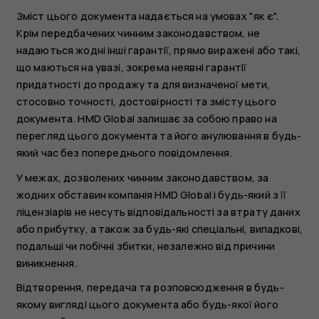
Зміст цього документа надається на умовах "як є".
Крім передбачених чинним законодавством, не
надаються жодні інші гарантії, прямо виражені або такі,
що маються на увазі, зокрема неявні гарантії
придатності до продажу та для визначеної мети,
стосовно точності, достовірності та змісту цього
документа. HMD Global залишає за собою право на
перегляд цього документа та його анулювання в будь-
який час без попереднього повідомлення.
У межах, дозволених чинним законодавством, за
жодних обставин компанія HMD Global і будь-який з її
ліцензіарів не несуть відповідальності за втрату даних
або прибутку, а також за будь-які спеціальні, випадкові,
подальші чи побічні збитки, незалежно від причини
виникнення.
Відтворення, передача та розповсюдження в будь-
якому вигляді цього документа або будь-якої його