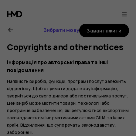
Nokia
4.2
Вибрати мову
Завантажити
user
Copyrights and other notices
guide
Інформація про авторські права та інші
повідомлення
Наявність виробів, функцій, програм і послуг залежить
від регіону. Щоб отримати додаткову інформацію,
зверніться до свого дилера або постачальника послуг.
Цей виріб може містити товари, технології або
програмне забезпечення, які регулюються експортним
законодавством і нормативними актами США та інших
країн. Відхилення, що суперечать законодавству,
заборонені.