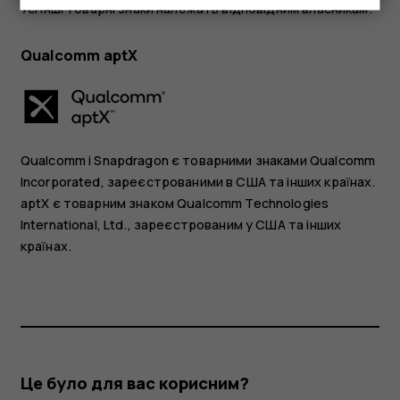
Усі інші товарні знаки належать відповідним власникам.
Qualcomm aptX
Qualcomm і Snapdragon є товарними знаками Qualcomm
Incorporated, зареєстрованими в США та інших країнах.
aptX є товарним знаком Qualcomm Technologies
International, Ltd., зареєстрованим у США та інших
країнах.
Це було для вас корисним?