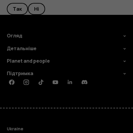
Так
Ні
Огляд
Детальніше
Planet and people
Підтримка
Facebook
Instagram
Tiktok
Youtube
Linkedin
Discord
Ukraine