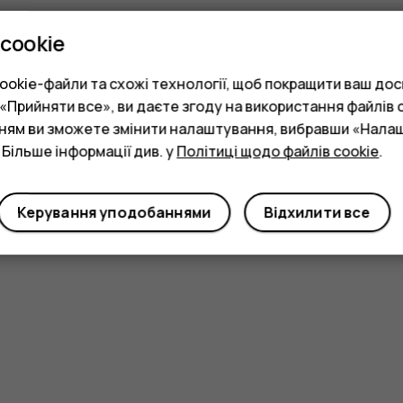
cookie
okie-файли та схожі технології, щоб покращити ваш досв
Прийняти все», ви даєте згоду на використання файлів c
нням ви зможете змінити налаштування, вибравши «Нала
 Більше інформації див. у
Політиці щодо файлів cookie
.
Керування уподобаннями
Відхилити все