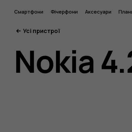
Nokia
Смартфони
Фічерфони
Аксесуари
План
Усі пристрої
4.2
Nokia 4.
user
guide