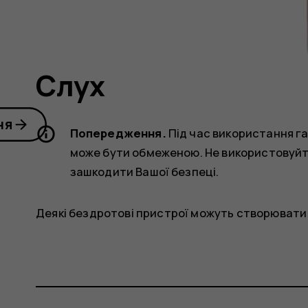
Слух
ня
Попередження.
Під час використання га
може бути обмеженою. Не використовуйте
зашкодити Вашої безпеці.
Деякі бездротові пристрої можуть створюват