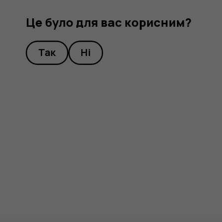
Це було для вас корисним?
Так
Ні