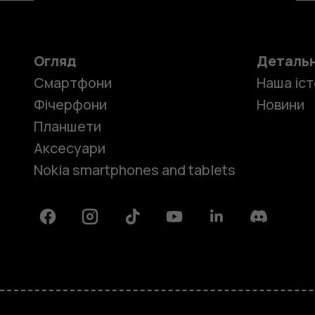
Огляд
Деталь
Смартфони
Наша іст
Фічерфони
Новини
Планшети
Аксесуари
Nokia smartphones and tablets
Facebook
Instagram
Tiktok
Youtube
Linkedin
Discord