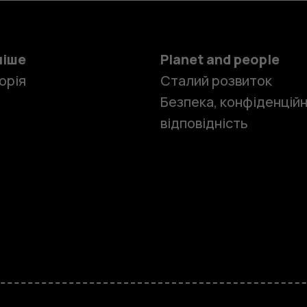
ніше
Planet and people
орія
Сталий розвиток
Безпека, конфіденційн
відповідність
Смартфон