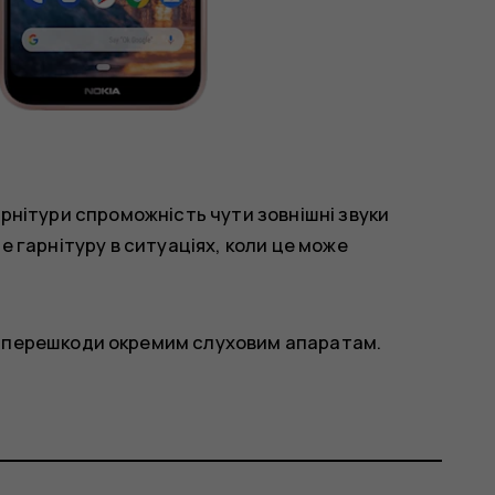
рнітури спроможність чути зовнішні звуки
 гарнітуру в ситуаціях, коли це може
и перешкоди окремим слуховим апаратам.