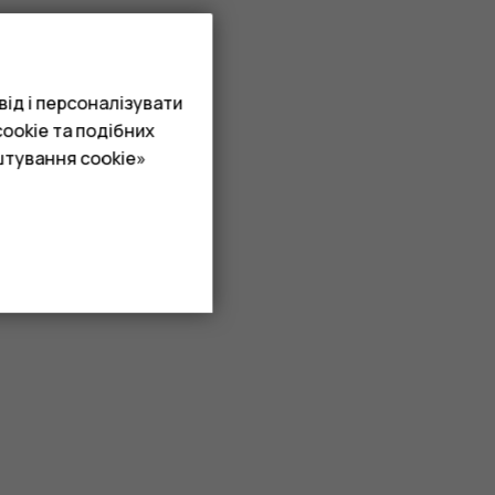
ід і персоналізувати
ookie та подібних
штування cookie»