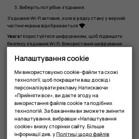
Виберіть потрібне з'єднання.
З'єднання Wi-Fi активне, коли в рядку стану у верхній
частині екрана відображається
.
network_wifi
Увага!
Користуйтеся шифруванням, щоб підвищити
безпеку з'єднання Wi-Fi. Використання шифрування
зменшує ризик неавторизованого доступу до даних.
Налаштування cookie
Порада.
Якщо потрібно відстежувати
місцезнаходження, коли сигнали супутника
Ми використовуємо cookie-файли та схожі
недоступні (наприклад, коли ви перебуваєте в
технології, щоб покращити ваш досвід і
приміщенні або між високими будівлями),
персоналізувати рекламу.Натискаючи
увімкніть Wi-Fi, щоб покращити точність
«Прийняти все», ви даєте згоду на
позиціонування.
використання файлів cookie та подібних
Смартфони
технологій. За бажанням ви зможете змінити
Фічерфони
налаштування, вибравши «Налаштування
cookie» внизу сторінки сайту. Більше
Аксесуари
інформації див. у
Політиці щодо файлів