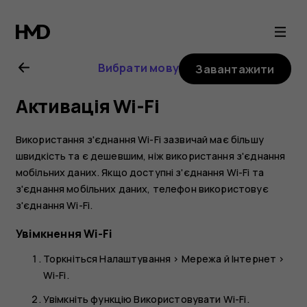
Nokia
4.2
Вибрати мову
Завантажити
user
Активація Wi-Fi
guide
Використання з'єднання Wi-Fi зазвичай має більшу
швидкість та є дешевшим, ніж використання з'єднання
мобільних даних. Якщо доступні з'єднання Wi-Fi та
з'єднання мобільних даних, телефон використовує
з'єднання Wi-Fi.
Увімкнення Wi-Fi
Торкніться
Налаштування
>
Мережа й Інтернет
>
Wi-Fi
.
Увімкніть функцію
Використовувати Wi-Fi
.