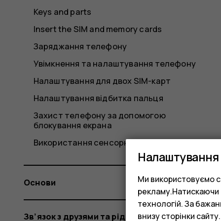
Keys and parts
Insert the SIM and memory cards
Заряджання телефону
Увімкнення та налаштування телефону
Налаштування для двох SIM-карт
Налаштування відбитка пальця
Захист телефону за допомогою
блокування екрана
Використання сенсорного екрана
Налаштування 
Ми використовуємо co
Основи
рекламу.Натискаючи «
технологій. За бажа
внизу сторінки сайту.
Зв’язок з друзями та рідними