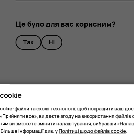
Це було для вас корисним?
Так
Ні
cookie
okie-файли та схожі технології, щоб покращити ваш досв
Прийняти все», ви даєте згоду на використання файлів c
нням ви зможете змінити налаштування, вибравши «Нала
 Більше інформації див. у
Політиці щодо файлів cookie
.