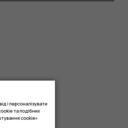
ід і персоналізувати
ookie та подібних
штування cookie»