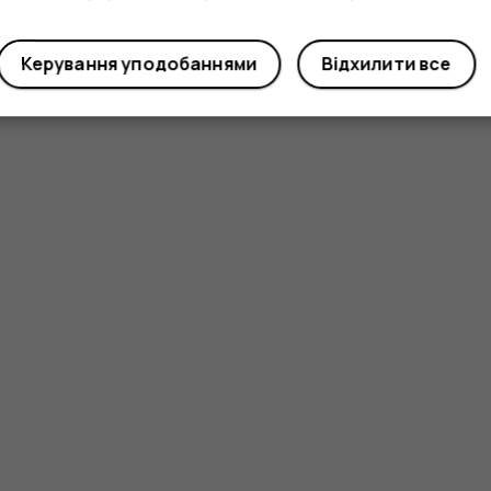
Керування уподобаннями
Відхилити все