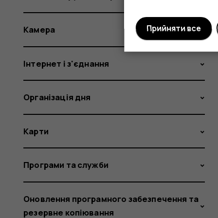
Прийняти все
Камера
Інтернет і з'єднання
Організація дня
Карти
Програми та служби
Оновлення програмного забезпечення та
резервне копіювання