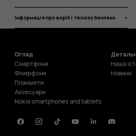
Інформація про виріб і техніку безпеки
Огляд
Деталь
Смартфони
Наша іст
Фічерфони
Новини
Планшети
Аксесуари
Nokia smartphones and tablets
Facebook
Instagram
Tiktok
Youtube
Linkedin
Discord