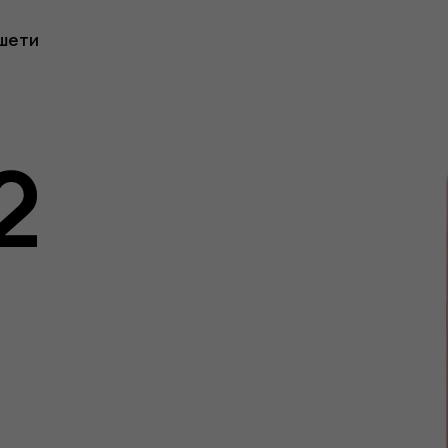
шети
2