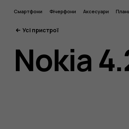
Nokia
Смартфони
Фічерфони
Аксесуари
План
Усі пристрої
4.2
Nokia 4.
user
guide