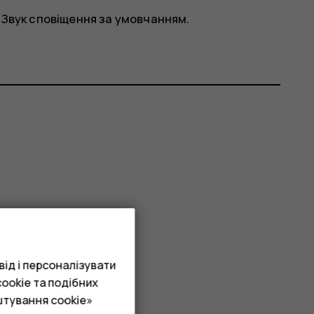
>
Звук сповіщення за умовчанням
.
ід і персоналізувати
ookie та подібних
штування cookie»