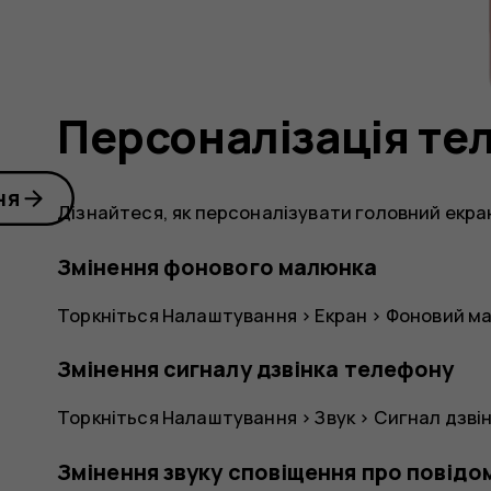
Персоналізація те
ня
Дізнайтеся, як персоналізувати головний екран
Змінення фонового малюнка
Торкніться
Налаштування
>
Екран
>
Фоновий ма
Змінення сигналу дзвінка телефону
Торкніться
Налаштування
>
Звук
>
Сигнал дзвін
Змінення звуку сповіщення про повідо