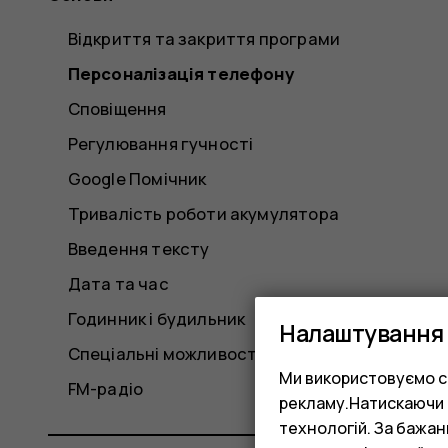
Відкриття та закриття програми
Персоналізація телефону
Сповіщення
Регулювання гучності
Google Помічник
Тривалість роботи акумулятора
Введення тексту
Дата та час
Годинник і будильник
Налаштування 
Спеціальні можливості
Ми використовуємо co
FM-радіо
рекламу.Натискаючи «
технологій. За бажа