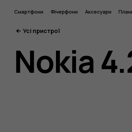
Nokia
Смартфони
Фічерфони
Аксесуари
План
Усі пристрої
4.2
Nokia 4.
user
guide