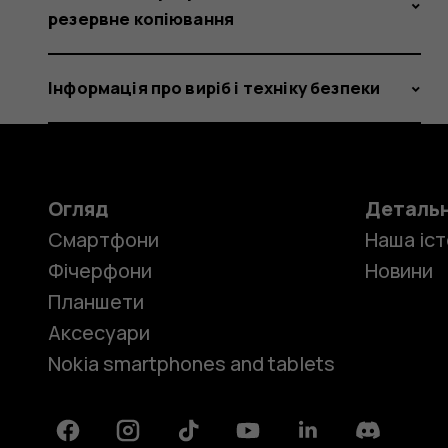
резервне копіювання
Інформація про виріб і техніку безпеки
Огляд
Деталь
Смартфони
Наша іст
Фічерфони
Новини
Планшети
Аксесуари
Nokia smartphones and tablets
Facebook
Instagram
Tiktok
Youtube
Linkedin
Discord