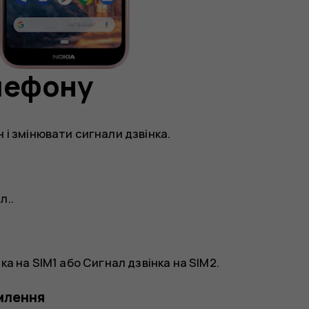
лефону
 і змінювати сигнали дзвінка.
л.
.
ка на SIM1
або
Сигнал дзвінка на SIM2
.
млення