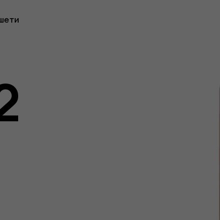
шети
2