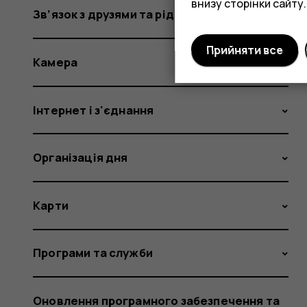
внизу сторінки сайту.
Зв’язок з друзями та рідними
Прийняти все
Камера
Інтернет і з'єднання
Організація дня
Карти
Програми та служби
Оновлення програмного забезпечення та