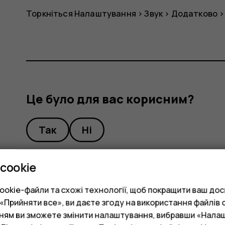
Торкніться
Налаштування
>
Звук
>
Додатково
Це було для вас корисним?
Так
Ні
cookie
okie-файли та схожі технології, щоб покращити ваш досв
Прийняти все», ви даєте згоду на використання файлів c
нням ви зможете змінити налаштування, вибравши «Нала