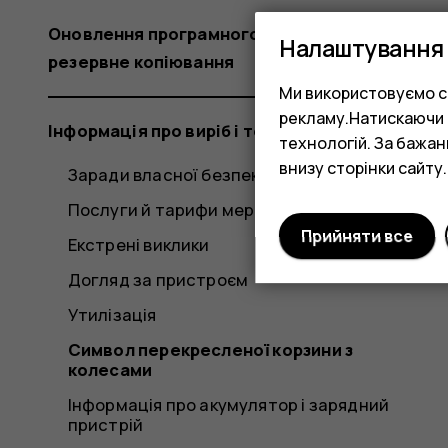
Оновлення програмного забезпечення та
Налаштування 
резервне копіювання
Ми використовуємо co
рекламу.Натискаючи «
Інформація про виріб і техніку безпеки
технологій. За бажа
внизу сторінки сайту.
Заради власної безпеки
Послуги й тарифи мережі
Прийняти все
Екстрені виклики
Догляд за пристроєм
Утилізація
Символ перекресленої корзини з
колесами
Інформація про акумулятор і зарядний
пристрій