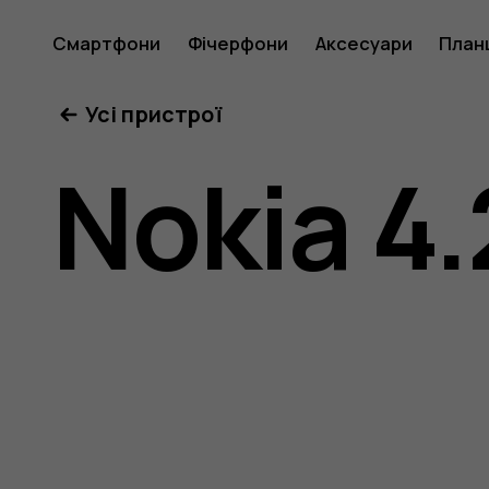
Nokia
Смартфони
Фічерфони
Аксесуари
План
Усі пристрої
4.2
Nokia 4.
user
guide