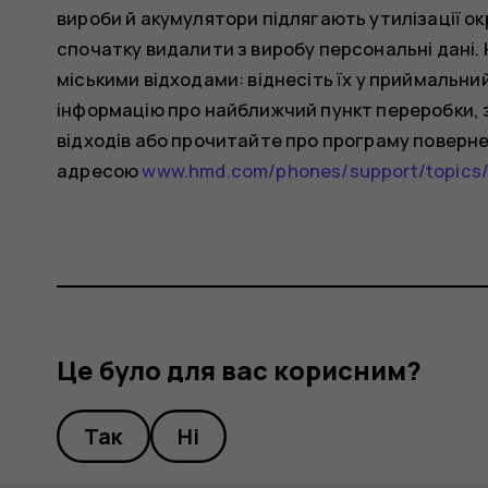
вироби й акумулятори підлягають утилізації ок
спочатку видалити з виробу персональні дані.
міськими відходами: віднесіть їх у приймальн
інформацію про найближчий пункт переробки, зв
відходів або прочитайте про програму поверненн
адресою
www.hmd.com/phones/support/topics/
Це було для вас корисним?
Так
Ні