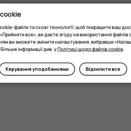
cookie
okie-файли та схожі технології, щоб покращити ваш досв
Прийняти все», ви даєте згоду на використання файлів c
нням ви зможете змінити налаштування, вибравши «Нала
 Більше інформації див. у
Політиці щодо файлів cookie
.
Керування уподобаннями
Відхилити все