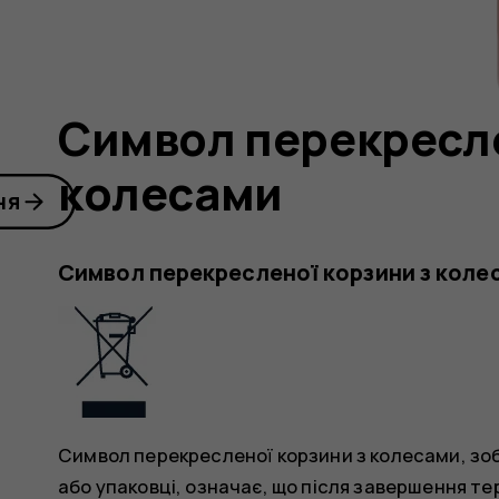
Символ перекресле
колесами
ня
Символ перекресленої корзини з коле
Символ перекресленої корзини з колесами, зоб
або упаковці, означає, що після завершення те