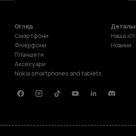
Огляд
Деталь
Смартфони
Наша іст
Фічерфони
Новини
Планшети
Аксесуари
Nokia smartphones and tablets
Facebook
Instagram
Tiktok
Youtube
Linkedin
Discord