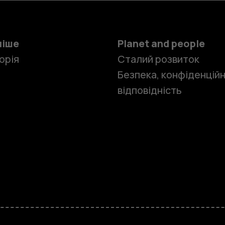
ніше
Planet and people
орія
Сталий розвиток
Безпека, конфіденційн
відповідність
Смартфон