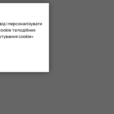
ід і персоналізувати
ookie та подібних
штування cookie»