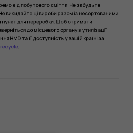
ремо від побутового сміття. Не забудьте
 Не викидайте ці вироби разом із несортованими
ий пункт для переробки. Щоб отримати
ерніться до місцевого органу з утилізації
я HMD та її доступність у вашій країні за
recycle
.