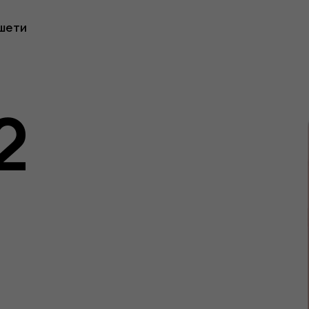
шети
2