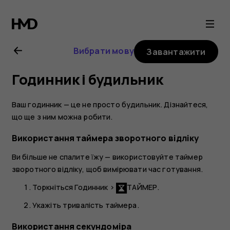
Nokia
4.2
Вибрати мову
Завантажити
user
Годинник і будильник
guide
Ваш годинник — це не просто будильник. Дізнайтеся,
що ще з ним можна робити.
Використання таймера зворотного відліку
Ви більше не спалите їжу — використовуйте таймер
зворотного відліку, щоб вимірювати час готування.
Торкніться
Годинник
>
ТАЙМЕР
.
Укажіть тривалість таймера.
Використання секундоміра