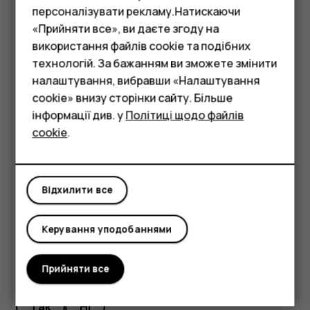
персоналізувати рекламу.Натискаючи
відрегулювати тривалість затримки, торкніться
«Прийняти все», ви даєте згоду на
Годинник
>
>
Налаштування
>
Тривалість затримки
more_vert
використання файлів cookie та подібних
Смартфони
та виберіть потрібну тривалість.
технологій. За бажанням ви зможете змінити
Вимкнення будильника
Фічерфони
налаштування, вибравши «Налаштування
cookie» внизу сторінки сайту. Більше
Коли лунає сигнал, проведіть праворуч по будильнику.
Аксесуари
інформації див. у
Політиці щодо файлів
Видалення будильника
cookie
.
Планшети
Торкніться
Годинник
>
Сигнал
. Виберіть будильник і
access_alarm
торкніться
Видалити
.
delete
Відхилити все
Керування уподобаннями
Прийняти все
Це було для вас корисним?
Так
Ні