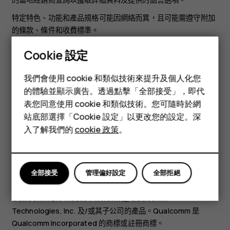
特定特色、功能和產品規格可能因網絡而異，且可能需遵守附加
的條款、條件和收費標準。
提供的所有規格、功能和其他產品資訊如有變更，恕不另行通
Cookie 設定
知。
智慧型手機
我們會使用 cookie 和類似技術來提升及個人化您
您對本裝置的使用適用於 HMD Global 私隱政策，詳情請參閱
功能型手機
的體驗並顯示廣告。透過點擊「全部接受」，即代
http://www.hmd.com/privacy
。
表您同意使用 cookie 和類似技術。您可隨時於網
配件
HMD Global Oy 獲有 Nokia 品牌手機和平板電腦的獨家授權。
站底部選擇「Cookie 設定」以更改您的設定。深
Nokia 是 Nokia Corporation 的註冊商標。
平板電腦
入了解我們的
cookie 政策
。
Android、Google 和其他相關標記和標誌是 Google LLC 的商
標。
Bluetooth 文字標記和標誌是 Bluetooth SIG, Inc. 所擁有，
全部接受
管理偏好設定
全部拒絕
HMD Global 係獲授權使用此類標記。
Qualcomm 215 Mobile Platform 是 Qualcomm
Technologies, Inc. 及/或其子公司的產品。Qualcomm 是
Qualcomm Incorporated 的商標或註冊商標。