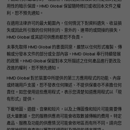
用性的暗示保證。HMD Global 保留隨時修訂或收回本文件之權
利，恕不預先通知。
在適用法律許可的最大範圍內，任何情況下對資料遺失、收益損
失或因此所引致的任何特別的、意外的、連帶的或間接的損失，
HMD Global 或其認可供應商都恕不負責。
未事先取得 HMD Global 的書面同意，嚴禁以任何形式複製、傳
輸或分發本文件的部分或全部內容。HMD Global 奉行持續發展
的政策。HMD Global 保留對本文所描述之任何產品進行更改及
改進的權利，恕不預先通知。
HMD Global 對於裝置中所提供的第三方應用程式的功能、內容
或終端用戶支援，恕不發表任何陳述、不提供保養亦不承擔任何
責任。如您使用這些應用程式，表示您清楚知道應用程式以「現
有形式」提供。
下載地圖、遊戲、音樂和短片，以及上傳圖像和短片可能需要傳
送大量數據。您的服務供應商可能會收取數據傳輸的費用。特定
產品、服務及功能的供應情況可能會依地區而有所不同。請向您
的當地經銷商查詢以獲取詳細資料及提供的語言選項。