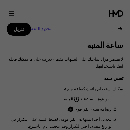
دليل
مستخدم
تحديد اللغة
تنزيل
هاتف
ساعة المنبه
Nokia
لا تقتصر مزايا ساعتك على التنبيهات فقط - تعرف على ما يمكنك فعله
2.3
أيضًا باستخدامها.
تعيين منبه
يمكنك استخدام هاتفك كساعة منبهة.
انقر فوق
الساعة
>
المنبه
.
access_alarm
لإضافة منبه، انقر فوق
.
add_circle
لتعديل أحد المنبهات، انقر فوقه. لضبط المنبه على التكرار في
تواريخ معينة، اختر
التكرار
وقم بتحديد أيام الأسبوع.