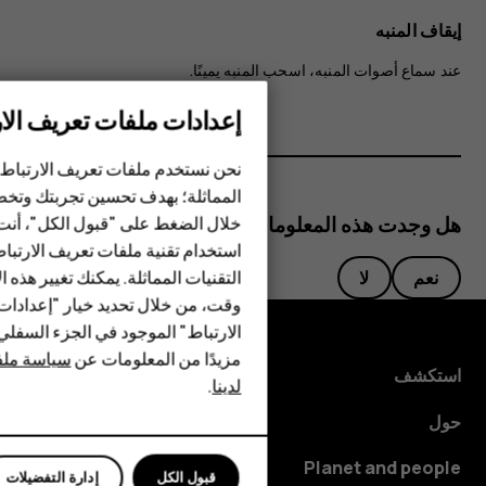
إيقاف المنبه
عند سماع أصوات المنبه، اسحب المنبه يمينًا.
إعدادات ملفات تعريف الار
الهواتف الذكية
نحن نستخدم ملفات تعريف الارتباط 
الهواتف المميزة
المماثلة؛ بهدف تحسين تجربتك وتخص
هل وجدت هذه المعلومات مفيدة؟
خلال الضغط على "قبول الكل"، أنت
الأكسسوارات
استخدام تقنية ملفات تعريف الارتبا
HMD Terra M
التقنيات المماثلة. يمكنك تغيير هذه 
نعم
لا
وقت، من خلال تحديد خيار "إعدادا
HMD DUB
الارتباط" الموجود في الجزء السفل
مزيدًا من المعلومات عن
سياسة ملفا
HMD Watch
استكشف
لدينا
.
للأعمال
حول
Planet and people
قبول الكل
إدارة التفضيلات