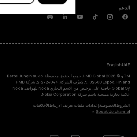
الدعم
Discord
Linkedin
Youtube
Tiktok
Instagram
Facebook
English
UAE
TM و © 2026 HMD Global. جميع الحقوق محفوظة. Bertel Jungin aukio
9, 02600 Espoo, Finland. مُعرِّف الشركة: 2724044-2. شركة HMD
Global Oy حاصلة على ترخيص من الاسم التجاري Nokia للهواتف. Nokia
علامة تجارية مسجلة باسم شركة Nokia Corporation.
الشروط
الخصوصية
إعدادات ملفات تعريف الارتباط
الأخلاقيات
Speak Up channel