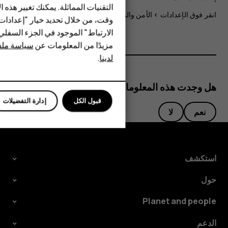
HMD Terra M
التقنيات المماثلة. يمكنك تغيير هذه 
انقر فوق
الإعدادات
>
الأمن والموقع
، ثم قم بتشغيل
الموقع
.
وقت، من خلال تحديد خيار "إعدادا
HMD DUB
الارتباط" الموجود في الجزء السفل
مزيدًا من المعلومات عن
سياسة ملفا
HMD Watch
لدينا
.
للأعمال
هل وجدت هذه المعلومات مفيدة؟
قبول الكل
إدارة التفضيلات
نعم
لا
استكشف
حول
Planet and people
الدعم