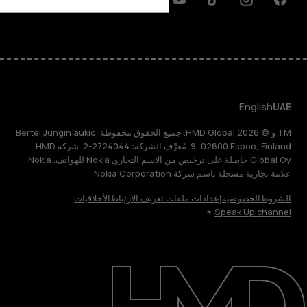
Discord
Linkedin
Youtube
Tiktok
Instagram
Facebook
English
UAE
TM و © 2026 HMD Global. جميع الحقوق محفوظة. Bertel Jungin aukio
9, 02600 Espoo, Finland. مُعرِّف الشركة: 2724044-2. شركة HMD
Global Oy حاصلة على ترخيص من الاسم التجاري Nokia للهواتف. Nokia
علامة تجارية مسجلة باسم شركة Nokia Corporation.
الشروط
الخصوصية
إعدادات ملفات تعريف الارتباط
الأخلاقيات
Speak Up channel
حول
الدعم