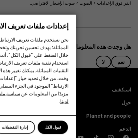
انقر فوق
الإعدادات
>
الصوت
>
صوت الإشعار الافتراضي
.
إعدادات ملفات تعريف الار
الهواتف الذكية
نحن نستخدم ملفات تعريف الارتباط 
الهواتف المميزة
هل وجدت هذه المعلومات مفيدة؟
المماثلة؛ بهدف تحسين تجربتك وتخص
خلال الضغط على "قبول الكل"، أنت
الأكسسوارات
نعم
لا
استخدام تقنية ملفات تعريف الارتبا
HMD Terra M
التقنيات المماثلة. يمكنك تغيير هذه 
وقت، من خلال تحديد خيار "إعدادا
HMD DUB
الارتباط" الموجود في الجزء السفل
استكشف
مزيدًا من المعلومات عن
سياسة ملفا
HMD Watch
لدينا
.
حول
للأعمال
Planet and people
قبول الكل
إدارة التفضيلات
الدعم