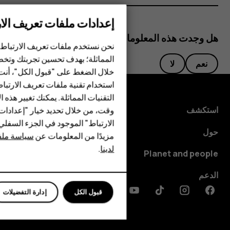
إعدادات ملفات تعريف الار
الهواتف الذكية
هل وجدت هذه المعلومات مفيدة؟
نحن نستخدم ملفات تعريف الارتباط 
الهواتف المميزة
المماثلة؛ بهدف تحسين تجربتك وتخص
نعم
لا
خلال الضغط على "قبول الكل"، أنت
الأكسسوارات
استخدام تقنية ملفات تعريف الارتبا
HMD Terra M
التقنيات المماثلة. يمكنك تغيير هذه 
استكشف
وقت، من خلال تحديد خيار "إعدادا
HMD DUB
الارتباط" الموجود في الجزء السفل
حول
مزيدًا من المعلومات عن
سياسة ملفا
HMD Watch
لدينا
.
Planet and people
للأعمال
الدعم
قبول الكل
إدارة التفضيلات
Discord
Linkedin
Youtube
Tiktok
Instagram
Facebook