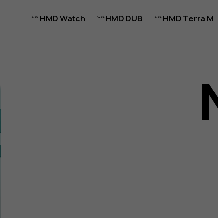
HMD Watch
HMD DUB
HMD Terra M