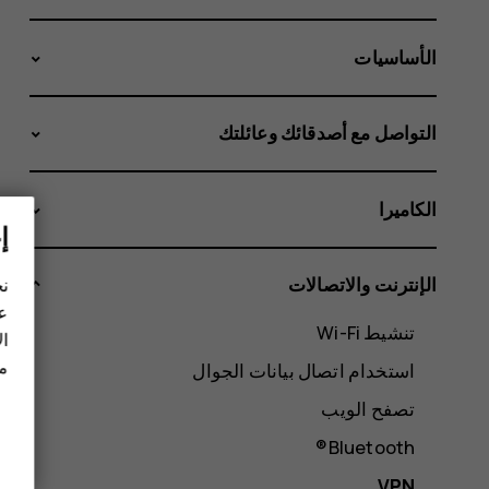
الأساسيات
التواصل مع أصدقائك وعائلتك
الكاميرا
إ
الإنترنت والاتصالات
نح
عل
تنشيط Wi-Fi
ال
مز
استخدام اتصال بيانات الجوال
تصفح الويب
Bluetooth®
VPN