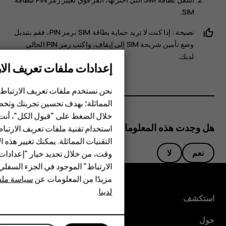
.
SIM
نصيحة:
إذا كنت لا تريد حماية بطاقة SIM برمز PIN، فقم بتبديل
وضع
تأمين شريحة SIM
إلى
إيقاف
، واكتب رمز PIN الحالي
لديك.
إعدادات ملفات تعريف الار
الهواتف الذكية
نحن نستخدم ملفات تعريف الارتباط 
الهواتف المميزة
المماثلة؛ بهدف تحسين تجربتك وتخص
خلال الضغط على "قبول الكل"، أنت
الأكسسوارات
هل وجدت هذه المعلومات مفيدة؟
استخدام تقنية ملفات تعريف الارتبا
HMD Terra M
التقنيات المماثلة. يمكنك تغيير هذه 
نعم
لا
وقت، من خلال تحديد خيار "إعدادا
HMD DUB
الارتباط" الموجود في الجزء السفل
مزيدًا من المعلومات عن
سياسة ملفا
HMD Watch
لدينا
.
استكشف
للأعمال
حول