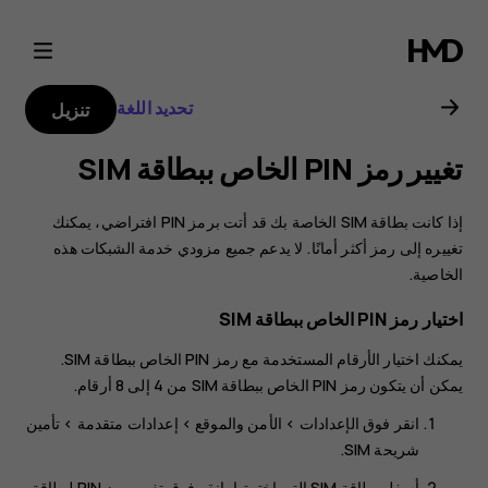
دليل
مستخدم
تحديد اللغة
تنزيل
هاتف
تغيير رمز PIN الخاص ببطاقة SIM‬
Nokia
إذا كانت بطاقة SIM الخاصة بك قد أتت برمز PIN افتراضي، يمكنك
2.3
تغييره إلى رمز أكثر أمانًا. لا يدعم جميع مزودي خدمة الشبكات هذه
الخاصية.
اختيار رمز PIN الخاص ببطاقة SIM
يمكنك اختيار الأرقام المستخدمة مع رمز PIN الخاص ببطاقة SIM.
يمكن أن يتكون رمز PIN الخاص ببطاقة SIM من 4 إلى 8 أرقام.
انقر فوق
الإعدادات
>
الأمن والموقع
>
إعدادات متقدمة
>
تأمين
شريحة SIM
.
أسفل بطاقة SIM التي اخترتها، انقر فوق
‏تغيير رمز PIN لبطاقة