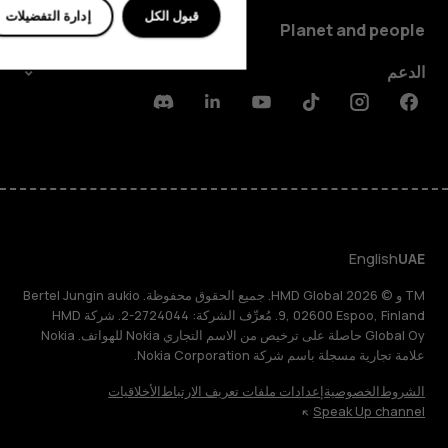
قبول الكل
إدارة التفضيلات
Planet and people
الدعم
Discord
Linkedin
Youtube
Tiktok
Instagram
Facebook
English
UAE
TM و © 2026 HMD Global. جميع الحقوق محفوظة. Bertel Jungin aukio
9, 02600 Espoo, Finland. مُعرِّف الشركة: 2724044-2. شركة HMD
Global Oy حاصلة على ترخيص من الاسم التجاري Nokia للهواتف. Nokia
علامة تجارية مسجلة باسم شركة Nokia Corporation.
الشروط
الخصوصية
إعدادات ملفات تعريف الارتباط
الأخلاقيات
Speak Up channel