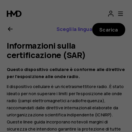
Manuale
d'uso
Scegli la lingua
Scarica
del
Informazioni sulla
Nokia
certificazione (SAR)
130
Questo dispositivo cellulare è conforme alle direttive
per l'esposizione alle onde radio.
2017
Il dispositivo cellulare è un ricetrasmettitore radio. È stato
ideato per non superare i limiti per l'esposizione alle onde
radio (campi elettromagnetici a radiofrequenza),
raccomandati dalle direttive internazionali elaborate da
un'organizzazione scientifica indipendente (ICNIRP).
Queste linee guida incorporano notevoli margini di
sicurezza che intendono garantire la protezione di tutte