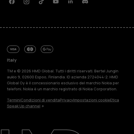
Facebook
Instagram
Tiktok
Youtube
Linkedin
Discord
Italy
TM e © 2026 HMD Global. Tutti i diritti riservati. Bertel Jungin
aukio 9, 02600 Espoo, Finlandia. ID azienda 2724044-2. HMD
Global Oy è il concessionario esclusivo del marchio Nokia per
telefoni. Nokia è un marchio registrato di Nokia Corporation.
Termini
Condizioni di vendita
Privacy
Impostazioni cookie
Etica
Speak Up channel
Informazioni su
Ripara, riutilizza, ricicla