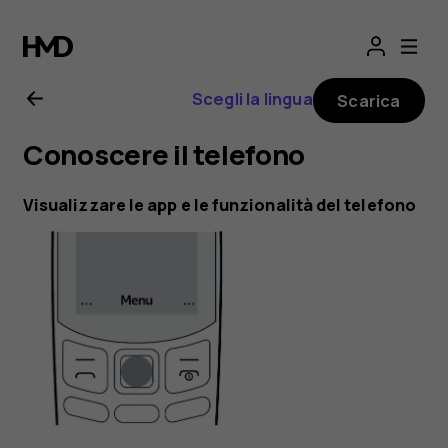
Manuale
d'uso
Scegli la lingua
Scarica
del
Conoscere il telefono
Nokia
Visualizzare le app e le funzionalità del telefono
130
2017