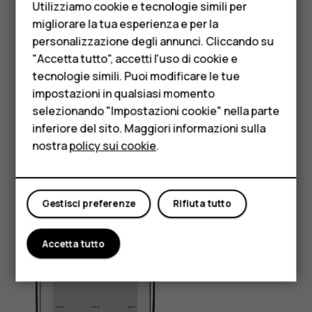
Utilizziamo cookie e tecnologie simili per
Selezionare
Indietro
.
Telefoni per anziani
migliorare la tua esperienza e per la
Tornare alla Schermata iniziale
personalizzazione degli annunci. Cliccando su
Accessori
"Accetta tutto", accetti l'uso di cookie e
HMD Terra M
tecnologie simili. Puoi modificare le tue
impostazioni in qualsiasi momento
Per le imprese
selezionando "Impostazioni cookie" nella parte
inferiore del sito. Maggiori informazioni sulla
Tablet
nostra
policy sui cookie
.
Negozio
Il mio account
Gestisci preferenze
Rifiuta tutto
Premere il tasto di fine chiamata.
Accendere la torcia
Accetta tutto