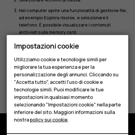
Nel computer aprire una funzionalità di gestione file,
ad esempio Esplora risorse, e selezionare il
telefono. È possibile visualizzare i contenuti
archiviati sulla memory card.
Smartphone
Trascinare e rilasciare gli elementi tra il telefono e il
Impostazioni cookie
Cellulari
computer.
Utilizziamo cookie e tecnologie simili per
Telefoni per anziani
migliorare la tua esperienza e per la
personalizzazione degli annunci. Cliccando su
Accessori
"Accetta tutto", accetti l'uso di cookie e
HMD Terra M
tecnologie simili. Puoi modificare le tue
Ti è stato d'aiuto?
impostazioni in qualsiasi momento
Per le imprese
selezionando "Impostazioni cookie" nella parte
Sì
No
inferiore del sito. Maggiori informazioni sulla
Tablet
nostra
policy sui cookie
.
Negozio
Negozio