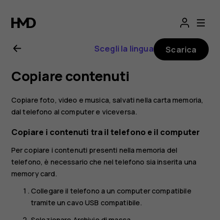
Manuale
d'uso
Scegli la lingua
Scarica
del
Copiare contenuti
Nokia
Copiare foto, video e musica, salvati nella carta memoria,
130
dal telefono al computer e viceversa.
Copiare i contenuti tra il telefono e il computer
2017
Per copiare i contenuti presenti nella memoria del
telefono, è necessario che nel telefono sia inserita una
memory card.
Collegare il telefono a un computer compatibile
tramite un cavo USB compatibile.
Selezionare
Archivio di massa
.