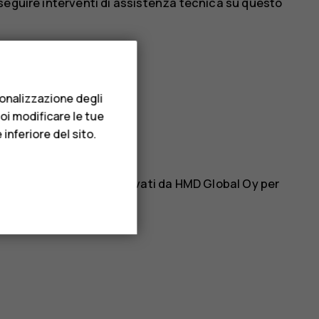
seguire interventi di assistenza tecnica su questo
CCESSORI
sonalizzazione degli
uoi modificare le tue
inferiore del sito.
e e altri accessori approvati da HMD Global Oy per
tibili.