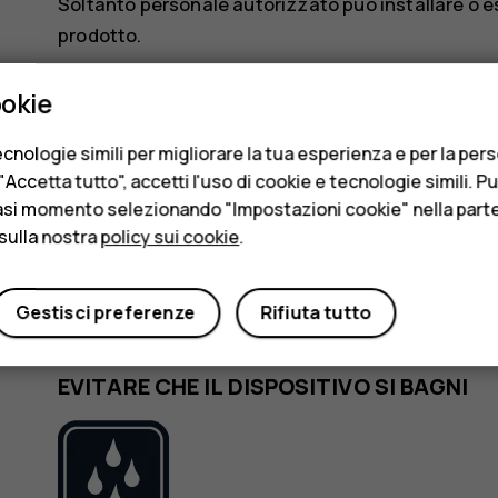
Soltanto personale autorizzato può installare o e
prodotto.
ookie
BATTERIE, CARICABATTERIE E ALTRI A
cnologie simili per migliorare la tua esperienza e per la per
Accetta tutto", accetti l'uso di cookie e tecnologie simili. P
asi momento selezionando "Impostazioni cookie" nella parte 
sulla nostra
policy sui cookie
.
Utilizzare esclusivamente batterie, caricabatteri
Gestisci preferenze
Rifiuta tutto
il dispositivo in uso. Non collegare prodotti incompa
EVITARE CHE IL DISPOSITIVO SI BAGNI