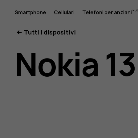
Manuale
Smartphone
Cellulari
Telefoni per anziani
Il mio account
Tutti i dispositivi
d'uso
Nokia 1
del
Nokia