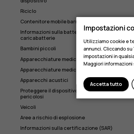
dispositivo
Riciclo
Contenitore mobile barrato
Impostazioni c
Informazioni sulla batteria e il
caricabatterie
Utilizziamo cookie e te
Bambini piccoli
annunci. Cliccando su "
impostazioni in qualsi
Apparecchiature mediche
Maggiori informazioni 
Apparecchiature mediche impiantate
Apparecchi acustici
Accetta tutto
Proteggere il dispositivo da contenuti
pericolosi
Veicoli
Aree a rischio di esplosione
Informazioni sulla certificazione (SAR)