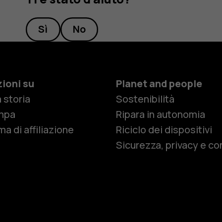
Sì
No
ioni su
Planet and people
 storia
Sostenibilità
Smartphon
mpa
Ripara in autonomia
a di affiliazione
Riciclo dei dispositivi
Sicurezza, privacy e co
Cellulari
Telefoni pe