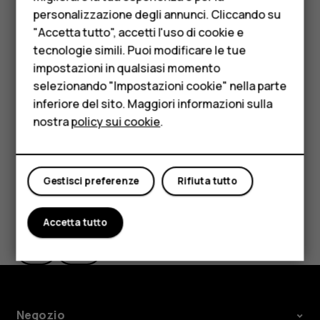
emergenza del luogo in cui ci si trova e premere il
personalizzazione degli annunci. Cliccando su
Accessori
tasto Chiama.
"Accetta tutto", accetti l'uso di cookie e
HMD Terra M
tecnologie simili. Puoi modificare le tue
Disabilitare le restrizioni alle chiamate nel telefono,
impostazioni in qualsiasi momento
ad esempio blocco delle chiamate, chiamate a
Per le imprese
selezionando "Impostazioni cookie" nella parte
numeri consentiti o chiamate a un gruppo chiuso di
inferiore del sito. Maggiori informazioni sulla
Tablet
utenti.
nostra
policy sui cookie
.
Negozio
Il mio account
Gestisci preferenze
Rifiuta tutto
Ti è stato d'aiuto?
Accetta tutto
Sì
No
Negozio