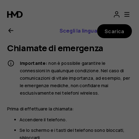
Manuale
d'uso
Scegli la lingua
Scarica
del
Chiamate di emergenza
Nokia
Importante:
non è possibile garantire le
130
connessioni in qualunque condizione. Nel caso di
comunicazioni di vitale importanza, ad esempio, per
le emergenze mediche, non confidare mai
2017
esclusivamente nei telefoni wireless.
Prima di effettuare la chiamata:
Accendere il telefono.
Se lo schermo e i tasti del telefono sono bloccati,
sbloccarli.